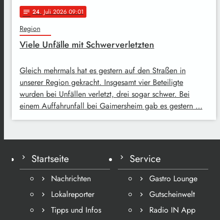
24
. Juli 2026 09:01
notes
Region
Viele Unfälle mit Schwerverletzten
Gleich mehrmals hat es gestern auf den Straßen in
unserer Region gekracht. Insgesamt vier Beteiligte
wurden bei Unfällen verletzt, drei sogar schwer. Bei
einem Auffahrunfall bei Gaimersheim gab es gestern …
Startseite
Service
Nachrichten
Gastro Lounge
Lokalreporter
Gutscheinwelt
Tipps und Infos
Radio IN App