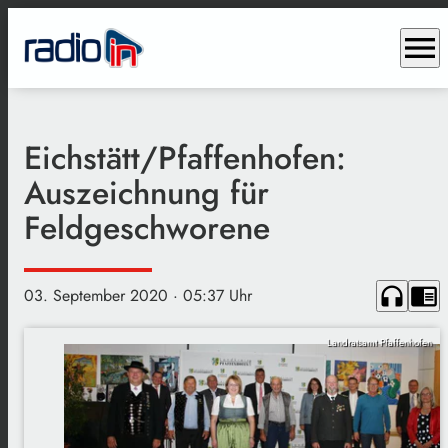
menu
Eichstätt/Pfaffenhofen:
Auszeichnung für
Feldgeschworene
headphones
chrome_reader_mode
03. September 2020
· 05:37 Uhr
Landratsamt Pfaffenhofen