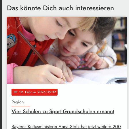
Das könnte Dich auch interessieren
12
. Februar 2026 05:02
notes
Region
Vier Schulen zu Sport-Grundschulen ernannt
Bayerns Kultusministerin Anna Stolz hat jetzt weitere 200