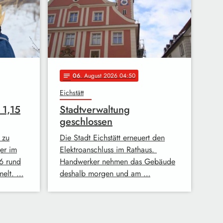
06
. August 2026 04:50
notes
Eichstätt
 1,15
Stadtverwaltung
geschlossen
 zu
Die Stadt Eichstätt erneuert den
er im
Elektroanschluss im Rathaus.
6 rund
Handwerker nehmen das Gebäude
melt. …
deshalb morgen und am …