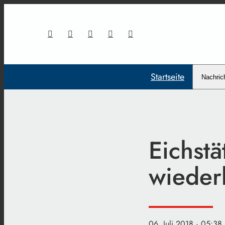
Startseite
Nachric
Eichstä
wieder
06. Juli 2018
· 05:38