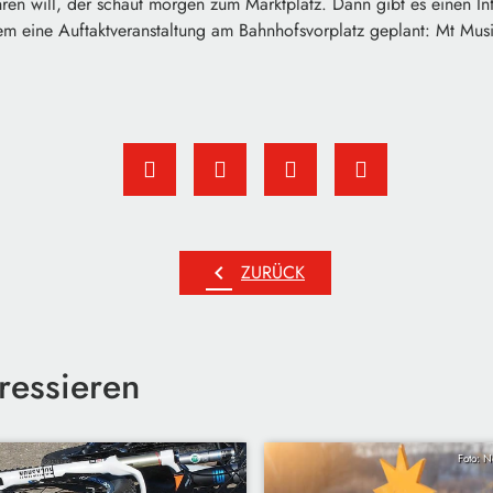
ren will, der schaut morgen zum Marktplatz. Dann gibt es einen I
dem eine Auftaktveranstaltung am Bahnhofsvorplatz geplant: Mt Mus
chevron_left
ZURÜCK
ressieren
Foto: N