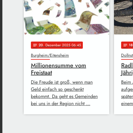
20
. Dezember 2025 06:45
18
notes
notes
Burgheim/Eitensheim
Dollns
Millionensumme vom
Radl
Freistaat
Jähr
Die Freude ist groß, wenn man
Beim 
Geld einfach so geschenkt
aufge
bekommt. Da geht es Gemeinden
späte
bei uns in der Region nicht …
einem