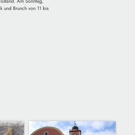
nfostand. Am Sonntag,
ik und Brunch von 11 bis
orbert Staudt/pde