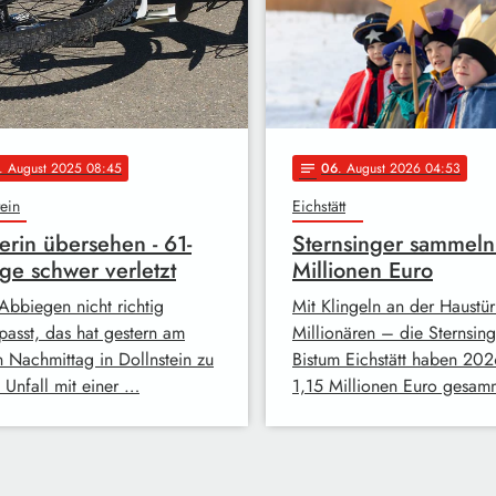
. August 2025 08:45
06
. August 2026 04:53
notes
tein
Eichstätt
erin übersehen - 61-
Sternsinger sammeln
ige schwer verletzt
Millionen Euro
Abbiegen nicht richtig
Mit Klingeln an der Haustür
passt, das hat gestern am
Millionären – die Sternsing
n Nachmittag in Dollnstein zu
Bistum Eichstätt haben 202
 Unfall mit einer …
1,15 Millionen Euro gesam