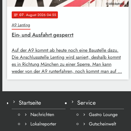
07
. August 2026 04:55
notes
A9 Lenting
Ein- und Ausfahrt gesperrt
Auf der A9 kommt ab heute noch eine Baustelle dazu.
Die Anschlussstelle Lenting wird saniert, deshalb kommt
es in Richtung München zu einer Sperre. Man kann
weder von der A9 runterfahren, noch kommt man auf …
Startseite
Service
Nachrichten
Gastro Lounge
Lokalreporter
Gutscheinwelt