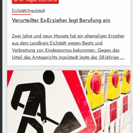
07
. August 2026 04:58
notes
Eichstätt/Ingolstadt
Verurteilter Ex-Erzieher legt Berufung ein
Zwei Jahre und neun Monate hat ein ehemaliger Erzieher
aus dem Landkreis Eichstätt wegen Besitz und
Verbreitung von Kinderpornos bekommen. Gegen das
Urteil des Amtsgerichts Ingolstadt legte der 58-Jährige …
istockphoto_Xyno