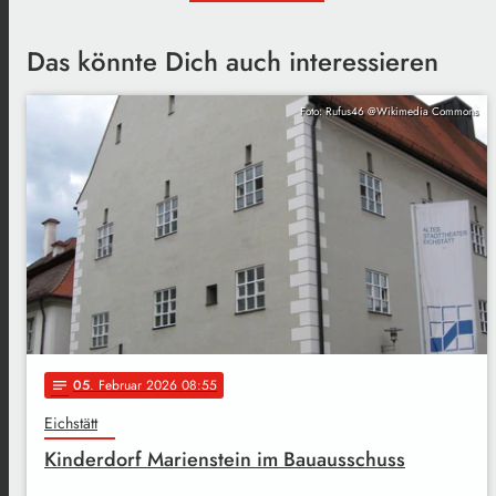
Das könnte Dich auch interessieren
Foto: Rufus46 @Wikimedia Commons
05
. Februar 2026 08:55
notes
Eichstätt
Kinderdorf Marienstein im Bauausschuss