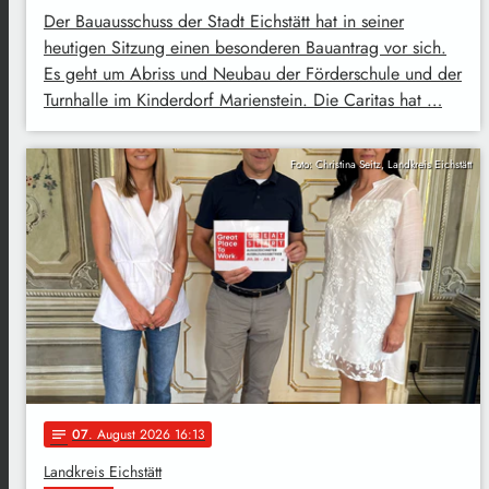
Der Bauausschuss der Stadt Eichstätt hat in seiner
heutigen Sitzung einen besonderen Bauantrag vor sich.
Es geht um Abriss und Neubau der Förderschule und der
Turnhalle im Kinderdorf Marienstein. Die Caritas hat …
Foto: Christina Seitz, Landkreis Eichstätt
07
. August 2026 16:13
notes
Landkreis Eichstätt