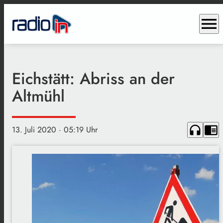
menu
Eichstätt: Abriss an der
Altmühl
headphones
chrome_reader_mode
13. Juli 2020
· 05:19 Uhr