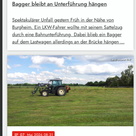
Bagger bleibt an Unterführung hängen
Spektakulärer Unfall gestern Früh in der Nähe von
Burgheim. Ein LKW-Fahrer wollte mit seinem Sattelzug
durch eine Bahnunterführung. Dabei blieb ein Bagger
auf dem Lastwagen allerdings an der Brücke hängen …
Landratsamt PAF
07
. Mai 2026 08:31
notes