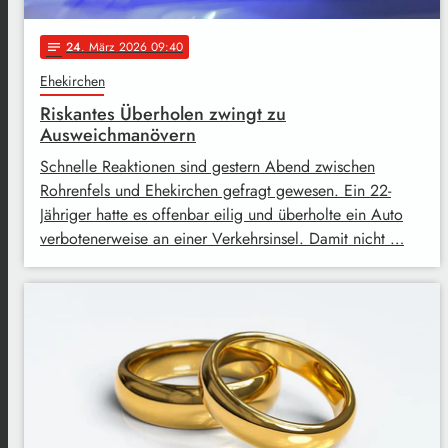
24
. März 2026 09:40
notes
Ehekirchen
Riskantes Überholen zwingt zu
Ausweichmanövern
Schnelle Reaktionen sind gestern Abend zwischen
Rohrenfels und Ehekirchen gefragt gewesen. Ein 22-
Jähriger hatte es offenbar eilig und überholte ein Auto
verbotenerweise an einer Verkehrsinsel. Damit nicht …