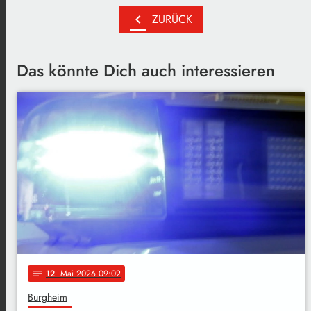
chevron_left
ZURÜCK
Das könnte Dich auch interessieren
12
. Mai 2026 09:02
notes
Burgheim