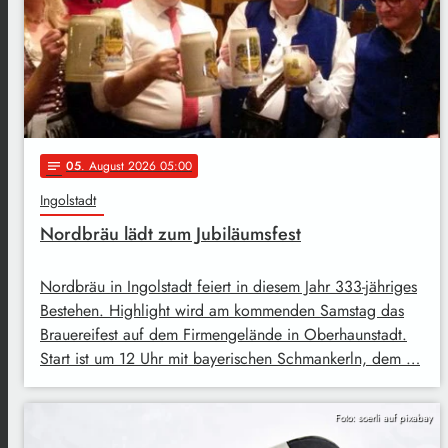
05
. August 2026 05:00
notes
Ingolstadt
Nordbräu lädt zum Jubiläumsfest
Nordbräu in Ingolstadt feiert in diesem Jahr 333-jähriges
Bestehen. Highlight wird am kommenden Samstag das
Brauereifest auf dem Firmengelände in Oberhaunstadt.
Start ist um 12 Uhr mit bayerischen Schmankerln, dem …
Foto: soerli auf pixabay