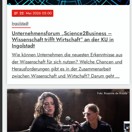
22
. Mai 2026 05:00
notes
Ingolstadt
Unternehmensforum „Science2Business –
Wissenschaft trifft Wirtschaft“ an der KU in
Ingolstadt
Wie können Unternehmen die neuesten Erkenntnisse aus
der Wissenschaft für sich nutzen? Welche Chancen und
Herausforderungen gibt es in der Zusammenarbeit
zwischen Wissenschaft und Wirtschaft? Darum geht …
Foto: Roxanne de Roode