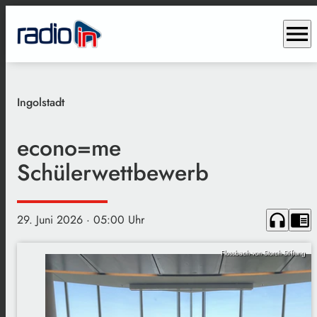
menu
Ingolstadt
econo=me
Schülerwettbewerb
headphones
chrome_reader_mode
29. Juni 2026
· 05:00 Uhr
Flossbach von Storch Stiftung