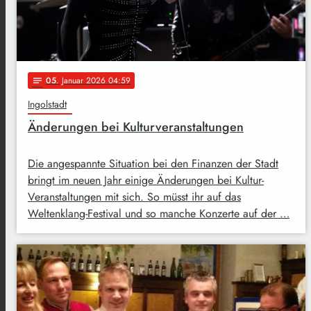
05
. Januar 2026 04:59
notes
Ingolstadt
Änderungen bei Kulturveranstaltungen
Die angespannte Situation bei den Finanzen der Stadt
bringt im neuen Jahr einige Änderungen bei Kultur-
Veranstaltungen mit sich. So müsst ihr auf das
Weltenklang-Festival und so manche Konzerte auf der …