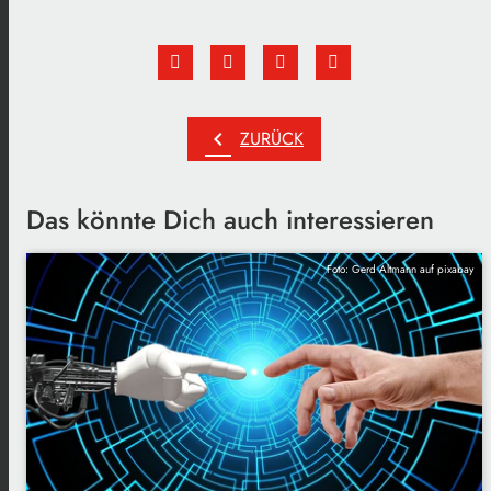
chevron_left
ZURÜCK
Das könnte Dich auch interessieren
Foto: Gerd Altmann auf pixabay