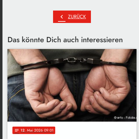
chevron_left
ZURÜCK
Das könnte Dich auch interessieren
12
. Mai 2026 09:01
notes