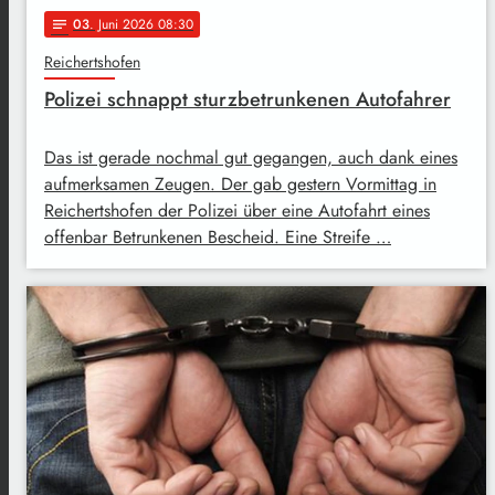
03
. Juni 2026 08:30
notes
Reichertshofen
Polizei schnappt sturzbetrunkenen Autofahrer
Das ist gerade nochmal gut gegangen, auch dank eines
aufmerksamen Zeugen. Der gab gestern Vormittag in
Reichertshofen der Polizei über eine Autofahrt eines
offenbar Betrunkenen Bescheid. Eine Streife …