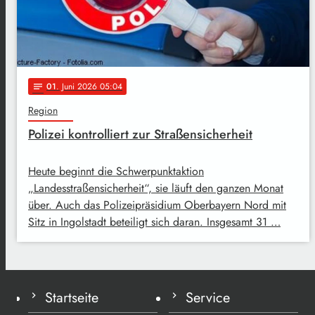
01
. Juni 2026 05:04
notes
Region
Polizei kontrolliert zur Straßensicherheit
Heute beginnt die Schwerpunktaktion
„Landesstraßensicherheit“, sie läuft den ganzen Monat
über. Auch das Polizeipräsidium Oberbayern Nord mit
Sitz in Ingolstadt beteiligt sich daran. Insgesamt 31 …
Startseite
Service