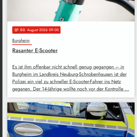
03
. August 2026 09:00
notes
Burgheim
Rasanter E-Scooter
Es ist ihm offenbar nicht schnell genug gegangen – in
Burgheim im Landkreis Neuburg-Schrobenhausen ist der
Polizei ein viel zu schneller E-Scooter-Fahrer ins Netz
geganen. Der 14-Jährige wollte noch vor der Kontrolle …
Foto: Radio IN