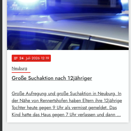
24
. Juli 2026 12:19
notes
Neuburg
Große Suchaktion nach 12jähriger
Große Aufregung und große Suchaktion in Neuburg. In
der Nähe von Rennertshofen haben Eltern ihre 12jährige
Tochter heute gegen 9 Uhr als vermisst gemeldet. Das
Kind hatte das Haus gegen 7 Uhr verlassen und dann …