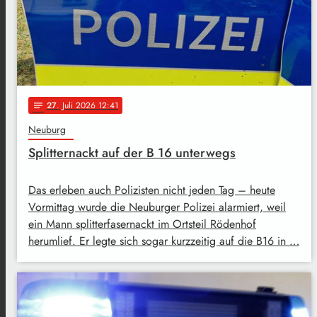
27
. Juli 2026 12:41
notes
Neuburg
Splitternackt auf der B 16 unterwegs
Das erleben auch Polizisten nicht jeden Tag – heute
Vormittag wurde die Neuburger Polizei alarmiert, weil
ein Mann splitterfasernackt im Ortsteil Rödenhof
herumlief. Er legte sich sogar kurzzeitig auf die B16 in …