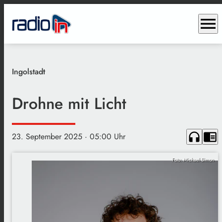
menu
Ingolstadt
Drohne mit Licht
headphones
chrome_reader_mode
23. September 2025
· 05:00 Uhr
Foto: Michael Simon