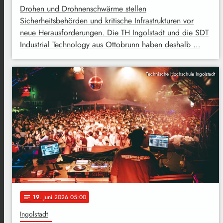
Drohen und Drohnenschwärme stellen
Sicherheitsbehörden und kritische Infrastrukturen vor
neue Herausforderungen. Die TH Ingolstadt und die SDT
Industrial Technology aus Ottobrunn haben deshalb …
Technische Hochschule Ingolstadt
19
. Juni 2026 05:00
notes
Ingolstadt