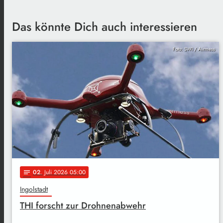
Das könnte Dich auch interessieren
Foto: SWI / Airmess
02
. Juli 2026 05:00
notes
Ingolstadt
THI forscht zur Drohnenabwehr