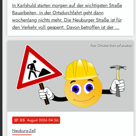
In Karlshuld starten morgen auf der wichtigsten Straße
Bauarbeiten, in der Ortsdurchfahrt geht dann
wochenlang nichts mehr. Die Neuburger Straße ist für
den Verkehr voll gesperrt. Davon betroffen ist der …
Foto: Christian Dorn auf pixabay
05
. August 2026 04:56
notes
Neuburg-Zell