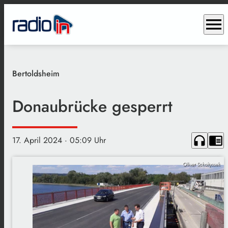
menu
Bertoldsheim
Donaubrücke gesperrt
headphones
chrome_reader_mode
17. April 2024
· 05:09 Uhr
Oliver Scholtyssek