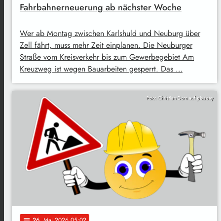
Fahrbahnerneuerung ab nächster Woche
Wer ab Montag zwischen Karlshuld und Neuburg über
Zell fährt, muss mehr Zeit einplanen. Die Neuburger
Straße vom Kreisverkehr bis zum Gewerbegebiet Am
Kreuzweg ist wegen Bauarbeiten gesperrt. Das …
Foto: Christian Dorn auf pixabay
26
. Mai 2026 05:02
notes