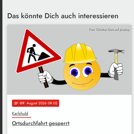
Das könnte Dich auch interessieren
Foto: Christian Dorn auf pixabay
09
. August 2026 08:02
notes
Karlshuld
Ortsdurchfahrt gesperrt