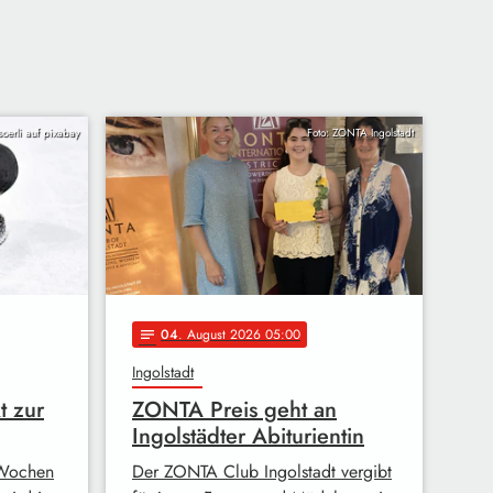
soerli auf pixabay
Foto: ZONTA Ingolstadt
04
. August 2026 05:00
notes
Ingolstadt
t zur
ZONTA Preis geht an
Ingolstädter Abiturientin
s Wochen
Der ZONTA Club Ingolstadt vergibt