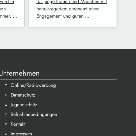
wird in
für junge Frauen und Mädchen mit
son
herausragedem ehrenamtlichen
ommer, …
Engagement und guten …
Unternehmen
Online/Radiowerbung
Datenschutz
Jugendschutz
Teilnahmebedingungen
Kontakt
Impressum