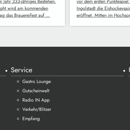
m Jahr 333-jähriges Bestehen.
vor dem ersten Punktespiel 
ight wird am kommenden
Ingolstadt die Eishockeysai
ag das Brauereifest auf …
eröffnet. Mitten im Hochs
Service
Gastro Lounge
Gutscheinwelt
Radio IN App
Verkehr/Blitzer
Empfang