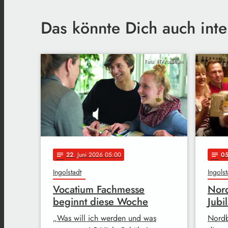
Das könnte Dich auch inte
Foto: IfT/Vocatium
22
. Juni 2026 05:00
0
notes
notes
Ingolstadt
Ingolst
Vocatium Fachmesse
Nord
beginnt diese Woche
Jubi
„Was will ich werden und was
Nordbr