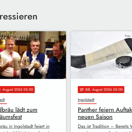
ressieren
Foto: 
5
. August 2026 05:00
05
. August 2026 05:00
notes
adt
Ingolstadt
bräu lädt zum
Panther feiern Auftak
läumsfest
neuen Saison
äu in Ingolstadt feiert in
Das ist Tradition – Bereit