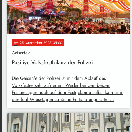
25
. September 2025 05:00
notes
Geisenfeld
Positive Volksfestbilanz der Polizei
Die Geisenfelder Polizei ist mit dem Ablauf des
Volksfestes sehr zufrieden. Weder bei den beiden
Festumzügen noch auf dem Festgelände selbst kam es in
den fünf Wiesntagen zu Sicherheitsstörungen. Im …