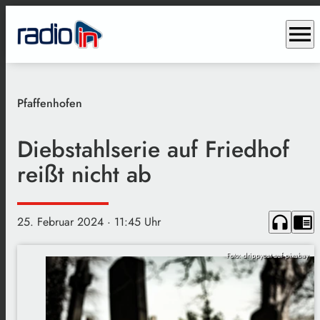
menu
Pfaffenhofen
Diebstahlserie auf Friedhof
reißt nicht ab
headphones
chrome_reader_mode
25. Februar 2024
· 11:45 Uhr
Foto: drippycat auf pixabay