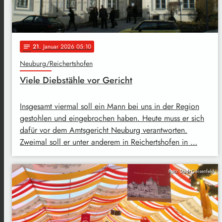
21
. Januar 2026 05:10
notes
Neuburg/Reichertshofen
Viele Diebstähle vor Gericht
Insgesamt viermal soll ein Mann bei uns in der Region
gestohlen und eingebrochen haben. Heute muss er sich
dafür vor dem Amtsgericht Neuburg verantworten.
Zweimal soll er unter anderem in Reichertshofen in …
Foto: Stadt Geisenfeld