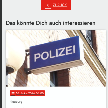
chevron_left
ZURÜCK
Das könnte Dich auch interessieren
16
. März 2026 08:00
notes
Neuburg