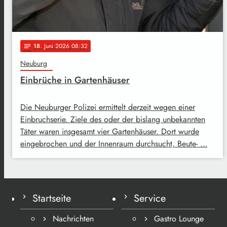
18
. Juni 2026 08:32
notes
Neuburg
Einbrüche in Gartenhäuser
Die Neuburger Polizei ermittelt derzeit wegen einer
Einbruchserie. Ziele des oder der bislang unbekannten
Täter waren insgesamt vier Gartenhäuser. Dort wurde
eingebrochen und der Innenraum durchsucht, Beute- …
Startseite
Service
Nachrichten
Gastro Lounge