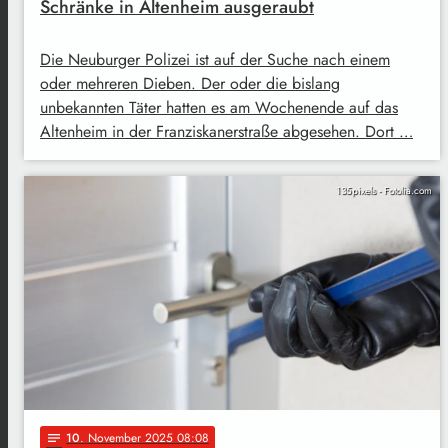
Schränke in Altenheim ausgeraubt
Die Neuburger Polizei ist auf der Suche nach einem
oder mehreren Dieben. Der oder die bislang
unbekannten Täter hatten es am Wochenende auf das
Altenheim in der Franziskanerstraße abgesehen. Dort …
135pixels - Fotolia.com
10
. November 2025 08:08
notes