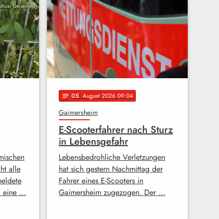
Polizei Geisenfeld
05
. August 2026 09:04
notes
Gaimersheim
E-Scooterfahrer nach Sturz
in Lebensgefahr
mischen
Lebensbedrohliche Verletzungen
t alle
hat sich gestern Nachmittag der
meldete
Fahrer eines E-Scooters in
i eine …
Gaimersheim zugezogen. Der …