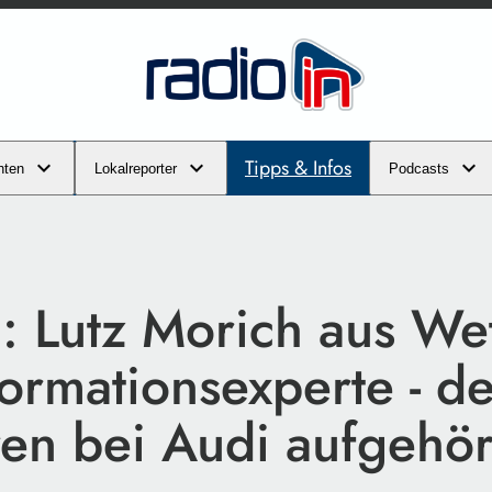
Tipps & Infos
hten
Lokalreporter
Podcasts
: Lutz Morich aus Wet
formationsexperte - d
en bei Audi aufgehört