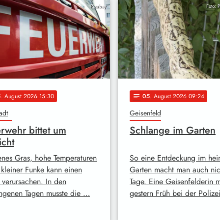
Pixabay
Foto: 
5
. August 2026 15:30
05
. August 2026 09:24
notes
adt
Geisenfeld
rwehr bittet um
Schlange im Garten
icht
enes Gras, hohe Temperaturen
So eine Entdeckung im hei
 kleiner Funke kann einen
Garten macht man auch nich
 verursachen. In den
Tage. Eine Geisenfelderin 
ngenen Tagen musste die …
gestern Früh bei der Polize