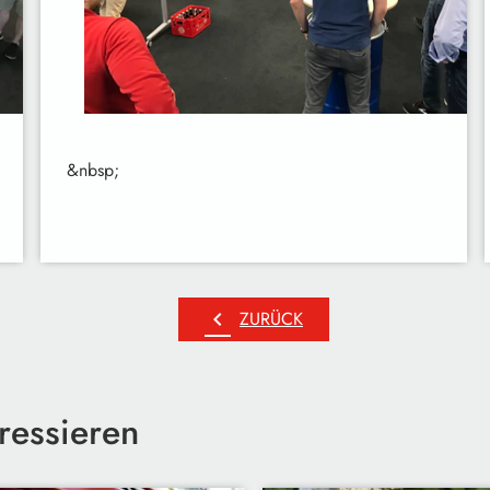
&nbsp;
chevron_left
ZURÜCK
ressieren