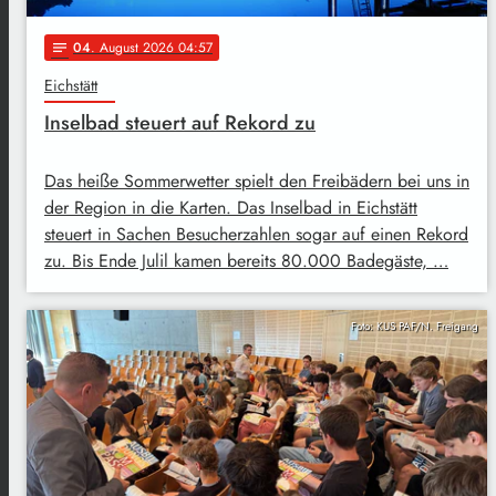
04
. August 2026 04:57
notes
Eichstätt
Inselbad steuert auf Rekord zu
Das heiße Sommerwetter spielt den Freibädern bei uns in
der Region in die Karten. Das Inselbad in Eichstätt
steuert in Sachen Besucherzahlen sogar auf einen Rekord
zu. Bis Ende Julil kamen bereits 80.000 Badegäste, …
Foto: KUS PAF/N. Freigang