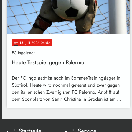
18
. Juli 2026 06:52
notes
FC Ingolstadt
Heute Testspiel gegen Palermo
Der FC Ingolstadt ist noch im Sommer-Trainingslager in
Südtirol. Heute wird nochmal getestet und zwar gegen
den italienischen Zweitligisten FC Palermo. Anpfiff auf
dem Sportplatz von Sankt Christina in Gröden ist am …
Startseite
Service