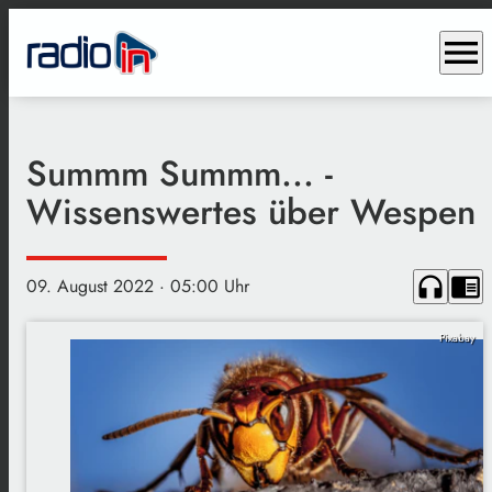
menu
Summm Summm... -
Wissenswertes über Wespen
headphones
chrome_reader_mode
09. August 2022
· 05:00 Uhr
Pixabay