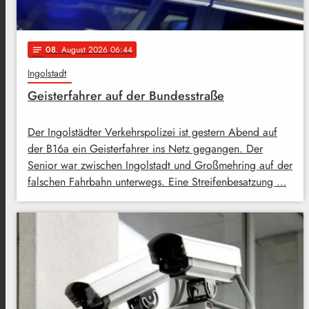
08
. August 2026 06:44
notes
Ingolstadt
Geisterfahrer auf der Bundesstraße
Der Ingolstädter Verkehrspolizei ist gestern Abend auf
der B16a ein Geisterfahrer ins Netz gegangen. Der
Senior war zwischen Ingolstadt und Großmehring auf der
falschen Fahrbahn unterwegs. Eine Streifenbesatzung …