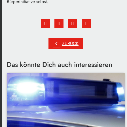
Bürgerinitiative selbst.
chevron_left
ZURÜCK
Das könnte Dich auch interessieren