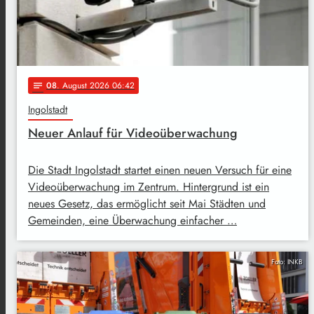
08
. August 2026 06:42
notes
Ingolstadt
Neuer Anlauf für Videoüberwachung
Die Stadt Ingolstadt startet einen neuen Versuch für eine
Videoüberwachung im Zentrum. Hintergrund ist ein
neues Gesetz, das ermöglicht seit Mai Städten und
Gemeinden, eine Überwachung einfacher …
Foto: INKB