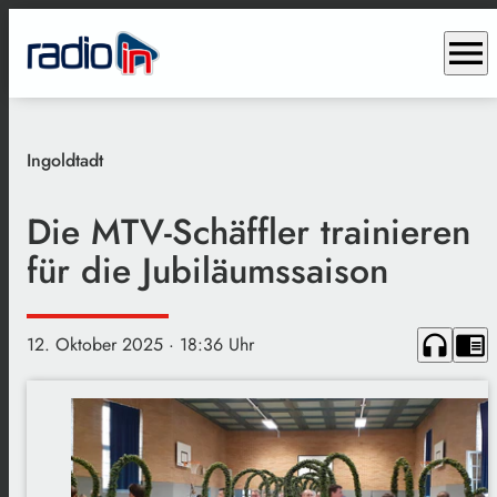
menu
Ingoldtadt
Die MTV-Schäffler trainieren
für die Jubiläumssaison
headphones
chrome_reader_mode
12. Oktober 2025
· 18:36 Uhr