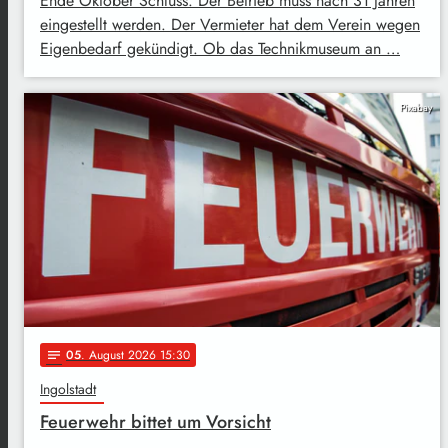
Ende Oktober Schluss. Der Betrieb muss nach 31 Jahren
eingestellt werden. Der Vermieter hat dem Verein wegen
Eigenbedarf gekündigt. Ob das Technikmuseum an …
Pixabay
05
. August 2026 15:30
notes
Ingolstadt
Feuerwehr bittet um Vorsicht