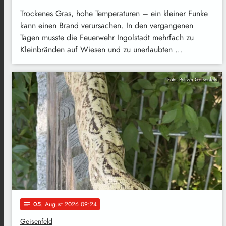
Trockenes Gras, hohe Temperaturen – ein kleiner Funke
kann einen Brand verursachen. In den vergangenen
Tagen musste die Feuerwehr Ingolstadt mehrfach zu
Kleinbränden auf Wiesen und zu unerlaubten …
Foto: Polizei Geisenfeld
05
. August 2026 09:24
notes
Geisenfeld