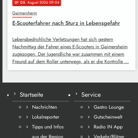
05
. August 2026 09:04
notes
Gaimersheim
E-Scooterfahrer nach Sturz in Lebensgefahr
Lebensbedrohliche Verletzungen hat sich gestern
Nachmittag der Fahrer eines E-Scooters in Gaimersheim
zugezogen. Der Jugendliche war zusammen mit einem
Freund auf dem Roller unterwegs, als er die Kontrolle …
Startseite
Service
Nachrichten
Gastro Lounge
Lokalreporter
Gutscheinwelt
Tipps und Infos
Radio IN App
aus der Region
Verkehr/Blitzer