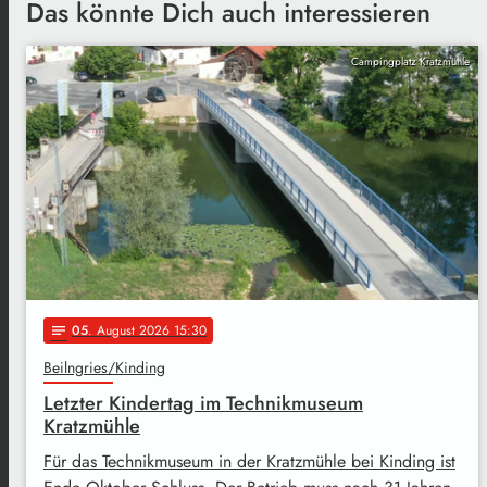
Das könnte Dich auch interessieren
Campingplatz Kratzmühle
05
. August 2026 15:30
notes
Beilngries/Kinding
Letzter Kindertag im Technikmuseum
Kratzmühle
Für das Technikmuseum in der Kratzmühle bei Kinding ist