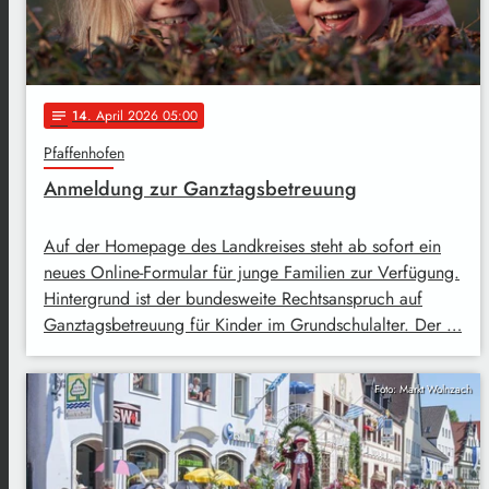
14
. April 2026 05:00
notes
Pfaffenhofen
Anmeldung zur Ganztagsbetreuung
Auf der Homepage des Landkreises steht ab sofort ein
neues Online-Formular für junge Familien zur Verfügung.
Hintergrund ist der bundesweite Rechtsanspruch auf
Ganztagsbetreuung für Kinder im Grundschulalter. Der …
Foto: Markt Wolnzach