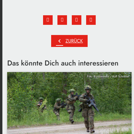
chevron_left
ZURÜCK
Das könnte Dich auch interessieren
Foto: Bundeswehr / Rolf Schrader