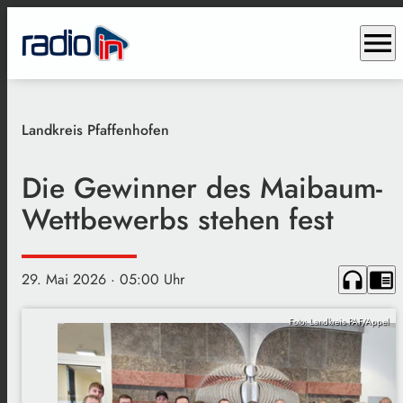
menu
Landkreis Pfaffenhofen
Die Gewinner des Maibaum-
Wettbewerbs stehen fest
headphones
chrome_reader_mode
29. Mai 2026
· 05:00 Uhr
Foto: Landkreis PAF/Appel