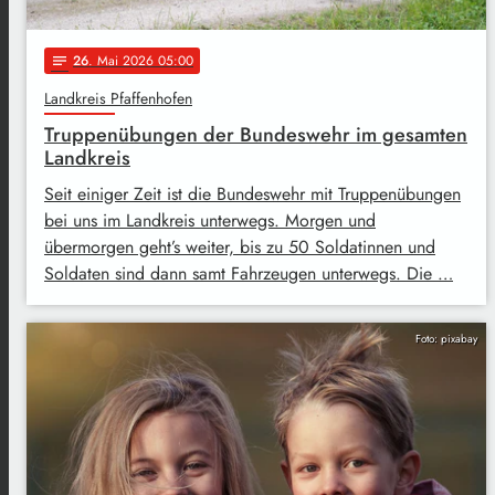
26
. Mai 2026 05:00
notes
Landkreis Pfaffenhofen
Truppenübungen der Bundeswehr im gesamten
Landkreis
Seit einiger Zeit ist die Bundeswehr mit Truppenübungen
bei uns im Landkreis unterwegs. Morgen und
übermorgen geht’s weiter, bis zu 50 Soldatinnen und
Soldaten sind dann samt Fahrzeugen unterwegs. Die …
Foto: pixabay