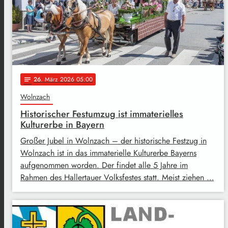
26
. März 2026 05:00
notes
Wolnzach
Historischer Festumzug ist immaterielles
Kulturerbe in Bayern
Großer Jubel in Wolnzach – der historische Festzug in
Wolnzach ist in das immaterielle Kulturerbe Bayerns
aufgenommen worden. Der findet alle 5 Jahre im
Rahmen des Hallertauer Volksfestes statt. Meist ziehen …