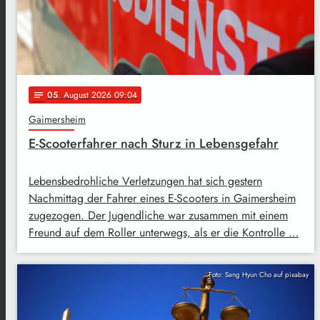
05
. August 2026 09:04
notes
Gaimersheim
E-Scooterfahrer nach Sturz in Lebensgefahr
Lebensbedrohliche Verletzungen hat sich gestern
Nachmittag der Fahrer eines E-Scooters in Gaimersheim
zugezogen. Der Jugendliche war zusammen mit einem
Freund auf dem Roller unterwegs, als er die Kontrolle …
Foto: Sang Hyun Cho auf pixabay