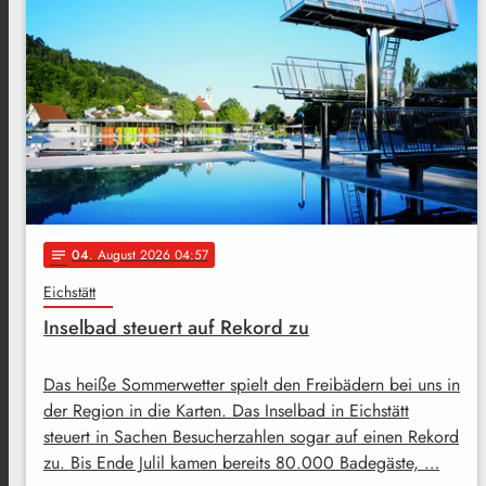
04
. August 2026 04:57
notes
Eichstätt
Inselbad steuert auf Rekord zu
Das heiße Sommerwetter spielt den Freibädern bei uns in
der Region in die Karten. Das Inselbad in Eichstätt
steuert in Sachen Besucherzahlen sogar auf einen Rekord
zu. Bis Ende Julil kamen bereits 80.000 Badegäste, …