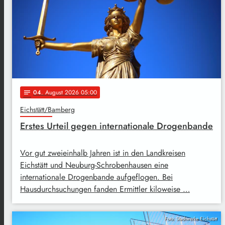
04
. August 2026 05:00
notes
Eichstätt/Bamberg
Erstes Urteil gegen internationale Drogenbande
Vor gut zweieinhalb Jahren ist in den Landkreisen
Eichstätt und Neuburg-Schrobenhausen eine
internationale Drogenbande aufgeflogen. Bei
Hausdurchsuchungen fanden Ermittler kiloweise …
Foto: Stadtwerke Eichstätt