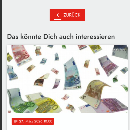
chevron_left
ZURÜCK
Das könnte Dich auch interessieren
istockphoto
27
. März 2026 10:00
notes