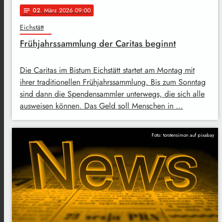
02
. März 2026 09:00
notes
Eichstätt
Frühjahrssammlung der Caritas beginnt
Die Caritas im Bistum Eichstätt startet am Montag mit
ihrer traditionellen Frühjahrssammlung. Bis zum Sonntag
sind dann die Spendensammler unterwegs, die sich alle
ausweisen können. Das Geld soll Menschen in …
Foto: torstensimon auf pixabay