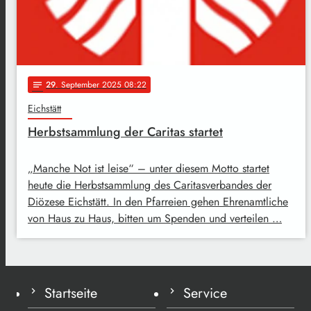
29
. September 2025 08:22
notes
Eichstätt
Herbstsammlung der Caritas startet
„Manche Not ist leise“ – unter diesem Motto startet
heute die Herbstsammlung des Caritasverbandes der
Diözese Eichstätt. In den Pfarreien gehen Ehrenamtliche
von Haus zu Haus, bitten um Spenden und verteilen …
Startseite
Service