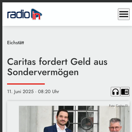
menu
Eichstätt
Caritas fordert Geld aus
Sondervermögen
headphones
chrome_reader_mode
11. Juni 2025
· 08:20 Uhr
Foto: Caritas EI