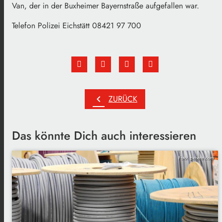
Van, der in der Buxheimer Bayernstraße aufgefallen war.
Telefon Polizei Eichstätt 08421 97 700
chevron_left
ZURÜCK
Das könnte Dich auch interessieren
Foto: pxhere.com