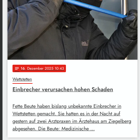
16
. Dezember 2025 10:43
notes
Wettstetten
Einbrecher verursachen hohen Schaden
Fette Beute haben bislang unbekannte Einbrecher in
Wettstetten gemacht. Sie hatten es in der Nacht auf
gestern auf zwei Arztpraxen im Ärztehaus am Ziegelberg
abgesehen. Die Beute: Medizinische …