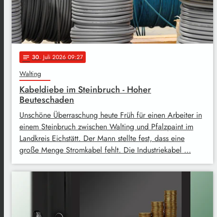
30
. Juli 2026 09:27
notes
Walting
Kabeldiebe im Steinbruch - Hoher
Beuteschaden
Unschöne Überraschung heute Früh für einen Arbeiter in
einem Steinbruch zwischen Walting und Pfalzpaint im
Landkreis Eichstätt. Der Mann stellte fest, dass eine
große Menge Stromkabel fehlt. Die Industriekabel …