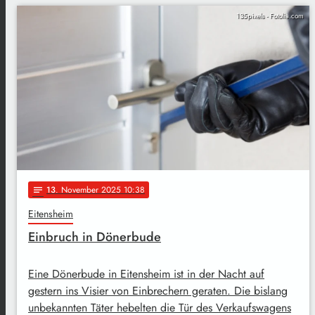
135pixels - Fotolia.com
13
. November 2025 10:38
notes
Eitensheim
Einbruch in Dönerbude
Eine Dönerbude in Eitensheim ist in der Nacht auf
gestern ins Visier von Einbrechern geraten. Die bislang
unbekannten Täter hebelten die Tür des Verkaufswagens