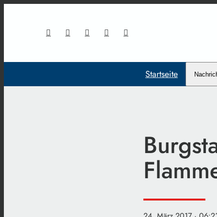
Startseite
Nachric
Burgsta
Flamm
24. März 2017
· 06:2