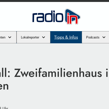
Tipps & Infos
hten
Lokalreporter
Podcasts
ll: Zweifamilienhaus 
en
3 Uhr