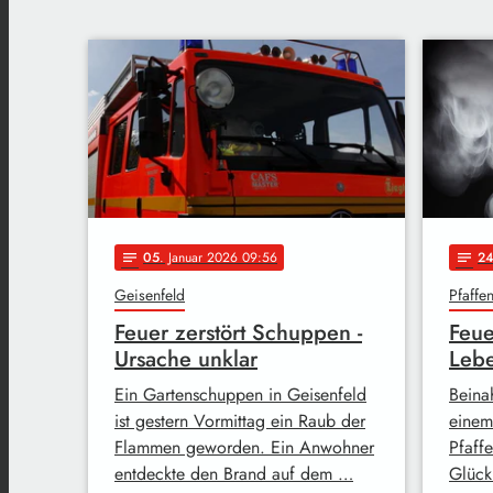
05
. Januar 2026 09:56
2
notes
notes
Geisenfeld
Pfaffe
Feuer zerstört Schuppen -
Feue
Ursache unklar
Lebe
Ein Gartenschuppen in Geisenfeld
Beina
ist gestern Vormittag ein Raub der
einem
Flammen geworden. Ein Anwohner
Pfaff
entdeckte den Brand auf dem …
Glück