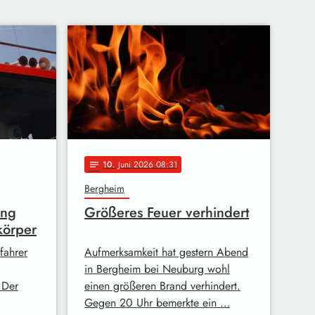
10
. Juni 2026 08:31
notes
Bergheim
ung
Größeres Feuer verhindert
körper
fahrer
Aufmerksamkeit hat gestern Abend
in Bergheim bei Neuburg wohl
.Der
einen größeren Brand verhindert.
Gegen 20 Uhr bemerkte ein …