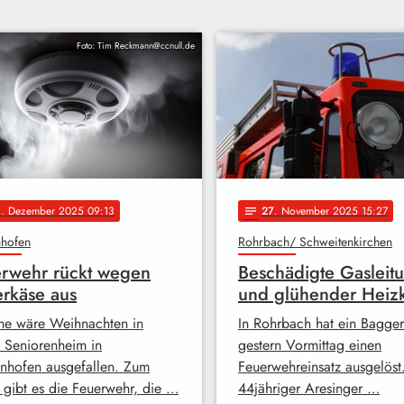
Foto: Tim Reckmann@ccnull.de
4
. Dezember 2025 09:13
27
. November 2025 15:27
notes
nhofen
Rohrbach/ Schweitenkirchen
rwehr rückt wegen
Beschädigte Gasleit
rkäse aus
und glühender Heiz
he wäre Weihnachten in
In Rohrbach hat ein Bagger
 Seniorenheim in
gestern Vormittag einen
enhofen ausgefallen. Zum
Feuerwehreinsatz ausgelöst
 gibt es die Feuerwehr, die …
44jähriger Aresinger …