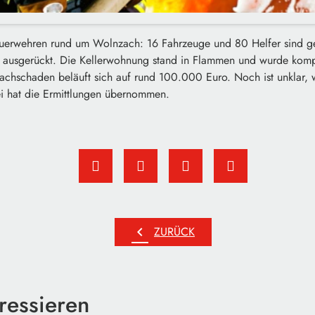
euerwehren rund um Wolnzach: 16 Fahrzeuge und 80 Helfer sind g
 ausgerückt. Die Kellerwohnung stand in Flammen und wurde komplet
chschaden beläuft sich auf rund 100.000 Euro. Noch ist unklar, 
ei hat die Ermittlungen übernommen.
chevron_left
ZURÜCK
ressieren