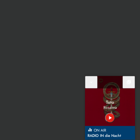
expand_more
library_music
Toto
Rosanna
play_arrow
equalizer
ON AIR
RADIO IN die Nacht