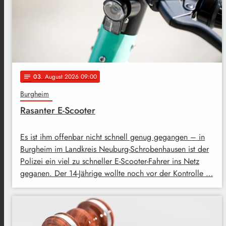
03
. August 2026 09:00
notes
Burgheim
Rasanter E-Scooter
Es ist ihm offenbar nicht schnell genug gegangen – in
Burgheim im Landkreis Neuburg-Schrobenhausen ist der
Polizei ein viel zu schneller E-Scooter-Fahrer ins Netz
geganen. Der 14-Jährige wollte noch vor der Kontrolle …