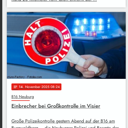
14
. November 2025 08:24
notes
B16 Neuburg
Einbrecher bei Großkontrolle im Visier
Große Polizeikontrolle gestern Abend auf der B16 am
Burgwaldberg – die Neuburger Polizei und Beamte der