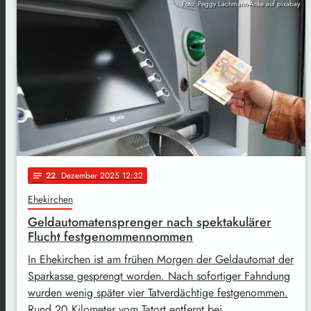
Foto: Peggy Lachmann-Anke auf pixabay
22
. Dezember 2025 12:32
notes
Ehekirchen
Geldautomatensprenger nach spektakulärer
Flucht festgenommennommen
In Ehekirchen ist am frühen Morgen der Geldautomat der
Sparkasse gesprengt worden. Nach sofortiger Fahndung
wurden wenig später vier Tatverdächtige festgenommen.
Rund 20 Kilometer vom Tatort entfernt bei …