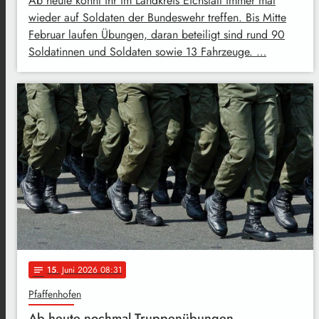
Ab heute könnt ihr im Landkreis Eichstätt immer mal
wieder auf Soldaten der Bundeswehr treffen. Bis Mitte
Februar laufen Übungen, daran beteiligt sind rund 90
Soldatinnen und Soldaten sowie 13 Fahrzeuge. …
15
. Juni 2026 08:31
notes
Pfaffenhofen
Ab heute nochmal Truppenübungen