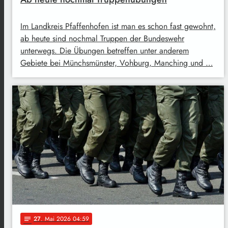
Im Landkreis Pfaffenhofen ist man es schon fast gewohnt,
ab heute sind nochmal Truppen der Bundeswehr
unterwegs. Die Übungen betreffen unter anderem
Gebiete bei Münchsmünster, Vohburg, Manching und …
27
. Mai 2026 04:59
notes