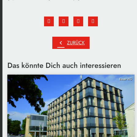
chevron_left
ZURÜCK
Das könnte Dich auch interessieren
Bauer AG