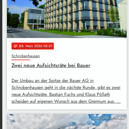
03
. März 2026 05:01
notes
Schrobenhausen
Zwei neue Aufsichtsräte bei Bauer
Der Umbau an der Spitze der Bauer AG in
Schrobenhausen geht in die nächste Runde, gibt es zwei
neue Aufsichtsräte. Bastian Fuchs und Klaus Pöllath
scheiden auf eigenen Wunsch aus dem Gremium aus. …
Foto: 12019 auf pixabay