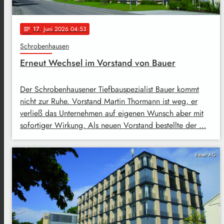
17
. Juni 2026 04:53
notes
Schrobenhausen
Erneut Wechsel im Vorstand von Bauer
Der Schrobenhausener Tiefbauspezialist Bauer kommt
nicht zur Ruhe. Vorstand Martin Thormann ist weg, er
verließ das Unternehmen auf eigenen Wunsch aber mit
sofortiger Wirkung. Als neuen Vorstand bestellte der …
Bauer AG