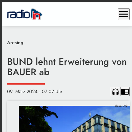
menu
Aresing
BUND lehnt Erweiterung von
BAUER ab
headphones
chrome_reader_mode
09. März 2024
· 07:07 Uhr
Bauer AG