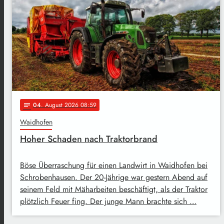
04
. August 2026 08:59
notes
Waidhofen
Hoher Schaden nach Traktorbrand
Böse Überraschung für einen Landwirt in Waidhofen bei
Schrobenhausen. Der 20-Jährige war gestern Abend auf
seinem Feld mit Mäharbeiten beschäftigt, als der Traktor
plötzlich Feuer fing. Der junge Mann brachte sich …