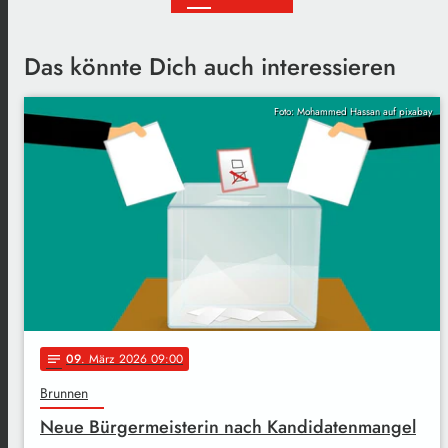
Das könnte Dich auch interessieren
Foto: Mohammed Hassan auf pixabay
09
. März 2026 09:00
notes
Brunnen
Neue Bürgermeisterin nach Kandidatenmangel