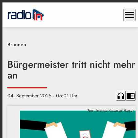
menu
Brunnen
Bürgermeister tritt nicht mehr
an
headphones
chrome_reader_mode
04. September 2025
· 05:01 Uhr
Foto: Mohamed Hassan auf Pixabay