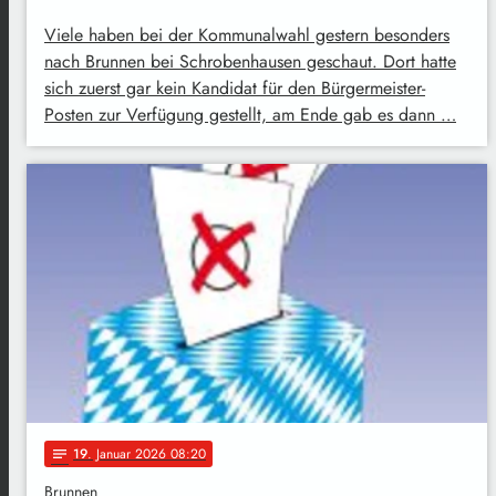
Viele haben bei der Kommunalwahl gestern besonders
nach Brunnen bei Schrobenhausen geschaut. Dort hatte
sich zuerst gar kein Kandidat für den Bürgermeister-
Posten zur Verfügung gestellt, am Ende gab es dann …
19
. Januar 2026 08:20
notes
Brunnen