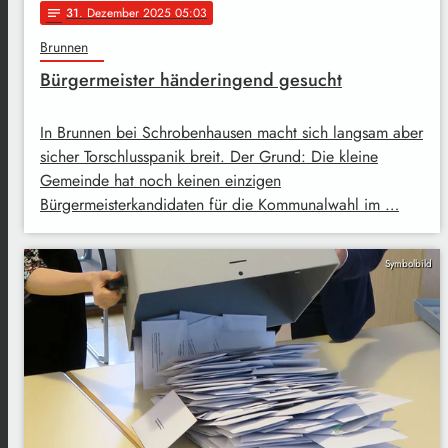
31
. Dezember 2025 05:03
notes
Brunnen
Bürgermeister händeringend gesucht
In Brunnen bei Schrobenhausen macht sich langsam aber
sicher Torschlusspanik breit. Der Grund: Die kleine
Gemeinde hat noch keinen einzigen
Bürgermeisterkandidaten für die Kommunalwahl im …
Symbolbild