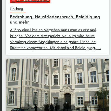
29
. Oktober 2025 04:58
notes
Neuburg
Bedrohung, Hausfriedensbruch, Beleidigung
und mehr
Auf so eine Liste an Vergehen muss man es erst mal
bringen. Vor dem Amtsgericht Neuburg wird heute
Vormittag einem Angeklagten eine ganze Litanei an
Straftaten vorgeworfen. Mit dabei sind Beleidigung, …