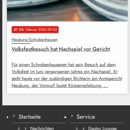
05
. Februar 2026 09:03
notes
Neuburg/Schrobenhausen
Volksfestbesuch hat Nachspiel vor Gericht
Für einen Schrobenhausener hat sein Besuch auf dem
Volksfest im Juni vergangenen Jahres ein Nachspiel. Er
steht heute vor der zuständigen Richterin am Amtsgericht
Neuburg, der Vorwurf lautet Körperverletzung. …
Startseite
Service
Nachrichten
Gastro Lounge