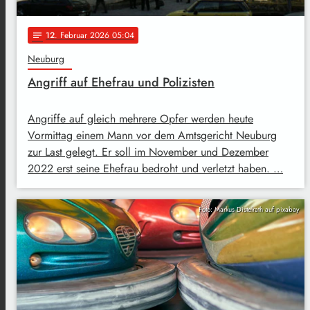
12
. Februar 2026 05:04
notes
Neuburg
Angriff auf Ehefrau und Polizisten
Angriffe auf gleich mehrere Opfer werden heute
Vormittag einem Mann vor dem Amtsgericht Neuburg
zur Last gelegt. Er soll im November und Dezember
2022 erst seine Ehefrau bedroht und verletzt haben. …
Foto: Markus Distelrath auf pixabay