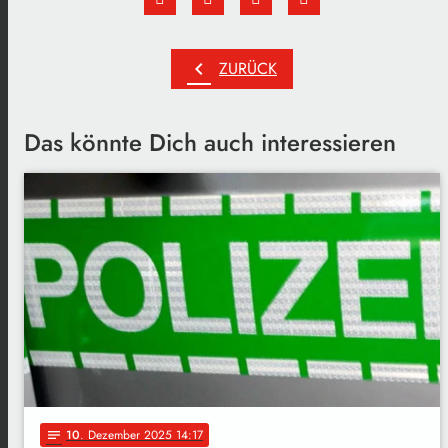
chevron_left
ZURÜCK
Das könnte Dich auch interessieren
10
. Dezember 2025 14:17
notes