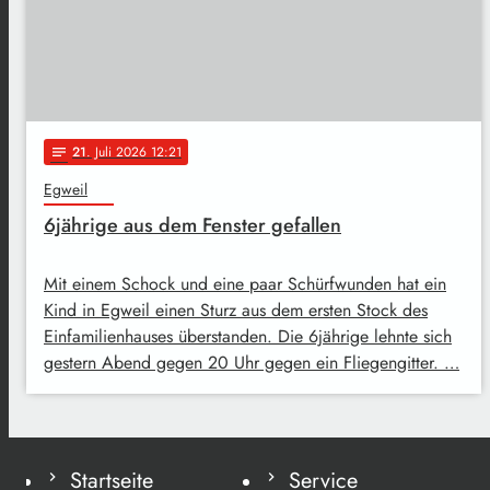
21
. Juli 2026 12:21
notes
Egweil
6jährige aus dem Fenster gefallen
Mit einem Schock und eine paar Schürfwunden hat ein
Kind in Egweil einen Sturz aus dem ersten Stock des
Einfamilienhauses überstanden. Die 6jährige lehnte sich
gestern Abend gegen 20 Uhr gegen ein Fliegengitter. …
Startseite
Service