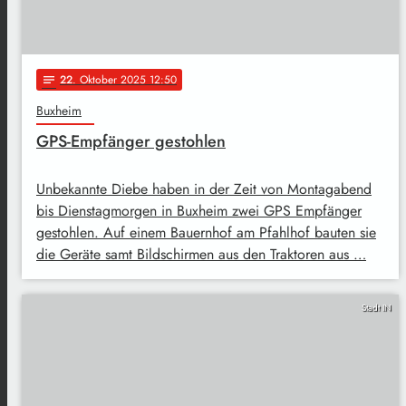
22
. Oktober 2025 12:50
notes
Buxheim
GPS-Empfänger gestohlen
Unbekannte Diebe haben in der Zeit von Montagabend
bis Dienstagmorgen in Buxheim zwei GPS Empfänger
gestohlen. Auf einem Bauernhof am Pfahlhof bauten sie
die Geräte samt Bildschirmen aus den Traktoren aus …
Stadt IN