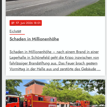
17
. Juni 2026 18:01
notes
Eichstätt
Schaden in Millionenhöhe
Schaden in Millionenhöhe – nach einem Brand in einer
Lagerhalle in Schönefeld geht die Kripo inzwischen von
fahrlässiger Brandstiftung aus. Das Feuer brach gestern
Vormittag in der Halle aus und zerstörte das Gebäude …
Foto: Berufsfeuerwehr Ingolstadt