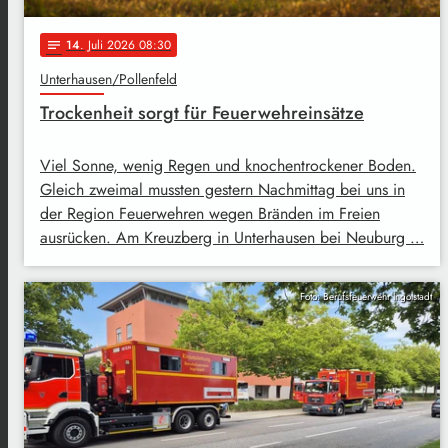
14
. Juli 2026 08:30
notes
Unterhausen/Pollenfeld
Trockenheit sorgt für Feuerwehreinsätze
Viel Sonne, wenig Regen und knochentrockener Boden.
Gleich zweimal mussten gestern Nachmittag bei uns in
der Region Feuerwehren wegen Bränden im Freien
ausrücken. Am Kreuzberg in Unterhausen bei Neuburg …
Foto: Berufsfeuerwehr Ingolstadt