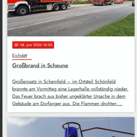
16
. Juni 2026 16:03
notes
Eichstätt
Großbrand in Scheune
Großeinsatz in Schernfeld – im Ortsteil Schönfeld
brannte am Vormittag eine Lagerhalle vollständig nieder.
Das Feuer brach aus bisher ungeklärter Ursache in dem
Gebäude am Dorfanger aus. Die Flammen drohten …