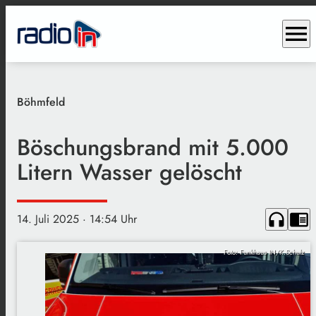
menu
Böhmfeld
Böschungsbrand mit 5.000
Litern Wasser gelöscht
headphones
chrome_reader_mode
14. Juli 2025
· 14:54 Uhr
Foto: Funkhaus IN/K.Schulz