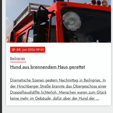
05
. Juni 2026 09:01
notes
Beilngries
Hund aus brennendem Haus gerettet
Dramatische Szenen gestern Nachmittag in Beilngries. In
der Hirschberger Straße brannte das Obergeschoss einer
Doppelhaushälfte lichterloh. Menschen waren zum Glück
keine mehr im Gebäude, dafür aber der Hund der …