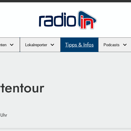
Tipps & Infos
hten
Lokalreporter
Podcasts
tentour
 Uhr