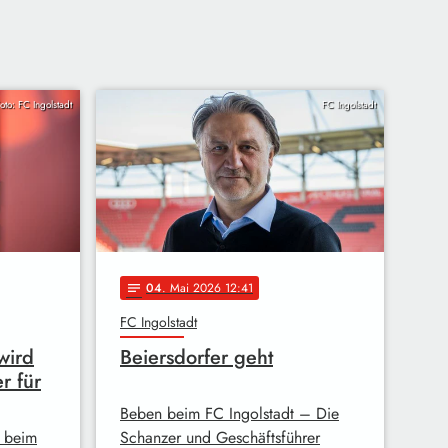
oto: FC Ingolstadt
FC Ingolstadt
04
. Mai 2026 12:41
notes
FC Ingolstadt
wird
Beiersdorfer geht
r für
Beben beim FC Ingolstadt – Die
r beim
Schanzer und Geschäftsführer