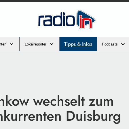
Tipps & Infos
hten
Lokalreporter
Podcasts
hkow wechselt zum
nkurrenten Duisburg