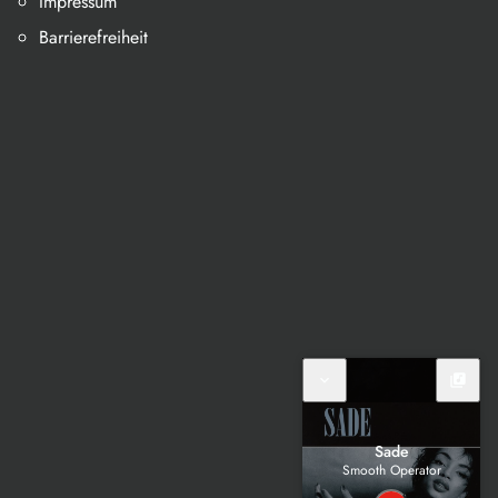
Impressum
Barrierefreiheit
expand_more
library_music
Sade
Smooth Operator