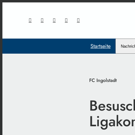
Startseite
Nachric
FC Ingolstadt
Besusc
Ligako