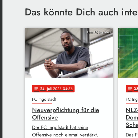
Das könnte Dich auch inte
Foto: FC Ingolstadt
24
. Juli 2026 04:56
0
notes
notes
FC Ingolstadt
FC Ing
Neuverpflichtung für die
NLZ-
Offensive
Domb
Sch
Der FC Ingolstadt hat seine
Offensive noch einmal verstärkt.
Das P