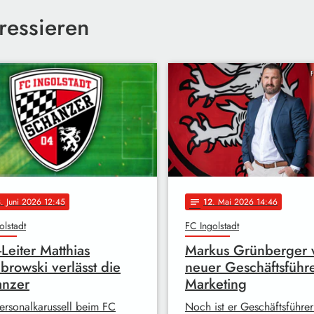
ressieren
F
3
. Juni 2026 12:45
12
. Mai 2026 14:46
notes
olstadt
FC Ingolstadt
Leiter Matthias
Markus Grünberger 
rowski verlässt die
neuer Geschäftsführe
anzer
Marketing
ersonalkarussell beim FC
Noch ist er Geschäftsführe