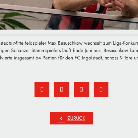
golstadts Mittelfeldspieler Max Besuschkow wechselt zum Liga-Konk
rigen Schanzer Stammspielers läuft Ende Juni aus. Besuschkow k
vierte insgesamt 64 Partien für den FC Ingolstadt, schoss 9 Tore un
chevron_left
ZURÜCK