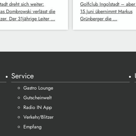
tadt dreht sich weiter:
Golfclub Ingolstadt – abe
ias Dombrowski verlässt die
15.Juni übernimmt Markus
zer. Der 31jährige Leiter …
Grünberger die …
Service
Gastro Lounge
Gutscheinwelt
Radio IN App
Verkehr/Blitzer
Empfang