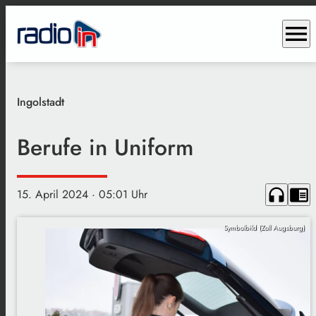
menu
Ingolstadt
Berufe in Uniform
headphones
chrome_reader_mode
15. April 2024
· 05:01 Uhr
Symbolbild (Zoll Augsburg)