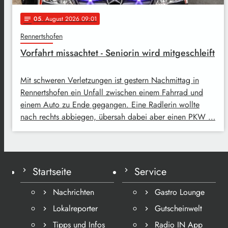
05
. August 2026 09:01
notes
Rennertshofen
Vorfahrt missachtet - Seniorin wird mitgeschleift
Mit schweren Verletzungen ist gestern Nachmittag in
Rennertshofen ein Unfall zwischen einem Fahrrad und
einem Auto zu Ende gegangen. Eine Radlerin wollte
nach rechts abbiegen, übersah dabei aber einen PKW …
Startseite
Service
Nachrichten
Gastro Lounge
Lokalreporter
Gutscheinwelt
Tipps und Infos
Radio IN App