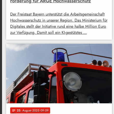
Förderung für ARGE Hochwasserschutz
Der Freistaat Bayern unterstützt die Arbeitsgemeinschaft
Hochwasserschutz in unserer Region. Das Ministerium für
Digitales stellt der Initiative rund eine halbe Million Euro
zur Verfügung. Damit soll ein KI-gestütztes …
25
. August 2025 09:09
notes