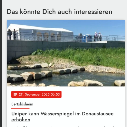
Das könnte Dich auch interessieren
27
. September 2025 06:53
notes
Bertoldsheim
Uniper kann Wasserspiegel im Donaustausee
erhöhen