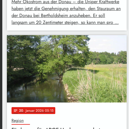
Mehr Ökostrom aus der Donau – die Uniper Kraftwerke
haben jetzt die Genehmigung erhalten, den Stauraum an
der Donau bei Bertholdsheim anzuheben. Er soll
langsam um 20 Zentimeter steigen, so kann man pro …
20
. Januar 2026 05:15
notes
Region