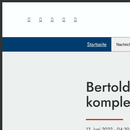
Startseite
Nachric
Bertol
komple
13. Juni 2022
· 04:30