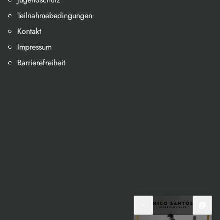
Teilnahmebedingungen
Kontakt
Impressum
Barrierefreiheit
expand_more
library_music