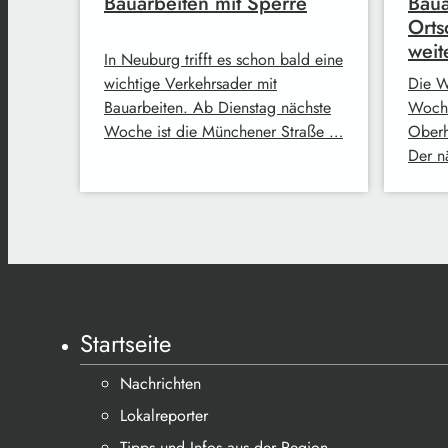
Bauarbeiten mit Sperre
Baua
Orts
weit
In Neuburg trifft es schon bald eine
wichtige Verkehrsader mit
Die W
Bauarbeiten. Ab Dienstag nächste
Woche
Woche ist die Münchener Straße …
Oberh
Der n
Startseite
Nachrichten
Lokalreporter
Tipps und Infos aus der Region