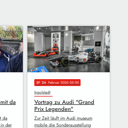
Rad Gumbo
Foto: Audi AG
24
. Februar 2026 05:00
notes
Ingolstadt
mit da
Vortrag zu Audi "Grand
Prix Legenden"
t da
Zur Zeit läuft im Audi museum
 in der
mobile die Sonderausstellung