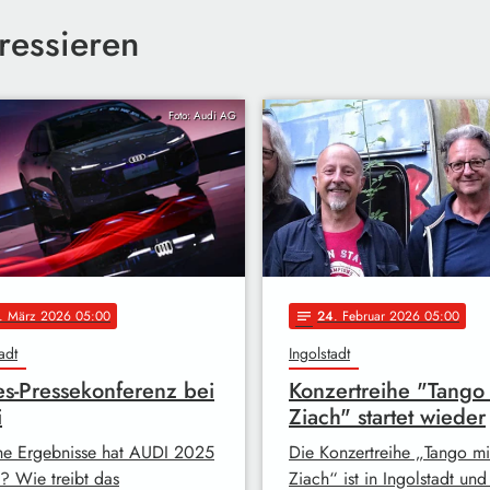
ressieren
Foto: Audi AG
. März 2026 05:00
24
. Februar 2026 05:00
notes
adt
Ingolstadt
es-Pressekonferenz bei
Konzertreihe "Tango 
i
Ziach" startet wieder
e Ergebnisse hat AUDI 2025
Die Konzertreihe „Tango mi
t? Wie treibt das
Ziach“ ist in Ingolstadt und