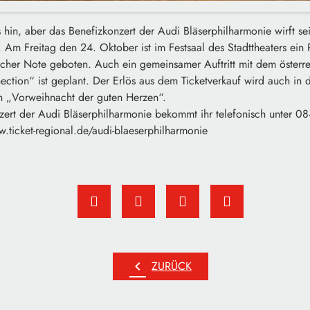
 hin, aber das Benefizkonzert der Audi Bläserphilharmonie wirft se
. Am Freitag den 24. Oktober ist im Festsaal des Stadttheaters ei
nischer Note geboten. Auch ein gemeinsamer Auftritt mit dem öster
ction“ ist geplant. Der Erlös aus dem Ticketverkauf wird auch in 
n „Vorweihnacht der guten Herzen“.
nzert der Audi Bläserphilharmonie bekommt ihr telefonisch unter 
w.ticket-regional.de/audi-blaeserphilharmonie
chevron_left
ZURÜCK