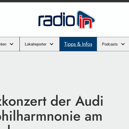
Tipps & Infos
hten
Lokalreporter
Podcasts
zkonzert der Audi
philharmnonie am