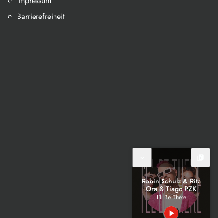
Impressum
Barrierefreiheit
expand_more
library_music
Robin Schulz & Rita
Ora & Tiago PZK
I'll Be There
play_arrow