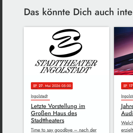
Das könnte Dich auch inte
27
. Mai 2026 05:00
17
notes
notes
Ingolstadt
Ingolst
Letzte Vorstellung im
Jahr
Großen Haus des
Aud
Stadttheaters
Welch
Time to say goodbye – nach der
erziel