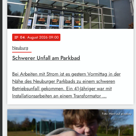
04
. August 2026 09:00
notes
Neuburg
Schwerer Unfall am Parkbad
Bei Arbeiten mit Strom ist es gestern Vormittag in der
Nähe des Neuburger Parkbads zu einem schweren
Betriebsunfall gekommen. Ein 41-Jähriger war mit
Installationsarbeiten an einem Transformator …
Foto: Merit auf pixabay