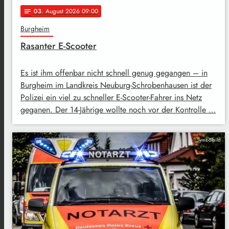
03
. August 2026 09:00
notes
Burgheim
Rasanter E-Scooter
Es ist ihm offenbar nicht schnell genug gegangen – in
Burgheim im Landkreis Neuburg-Schrobenhausen ist der
Polizei ein viel zu schneller E-Scooter-Fahrer ins Netz
geganen. Der 14-Jährige wollte noch vor der Kontrolle …
Symbolbild