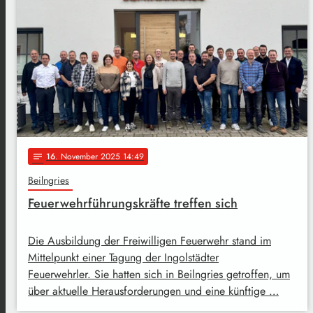
16
. November 2025 14:49
notes
Beilngries
Feuerwehrführungskräfte treffen sich
Die Ausbildung der Freiwilligen Feuerwehr stand im
Mittelpunkt einer Tagung der Ingolstädter
Feuerwehrler. Sie hatten sich in Beilngries getroffen, um
über aktuelle Herausforderungen und eine künftige …