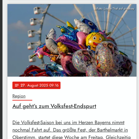
Foto: Loyloy Thal auf pixabay
27
. August 2025 09:16
notes
Region
Auf geht’s zum Volksfest-Endspurt
Die Volksfest-Saison bei uns im Herzen Bayerns nimmt
nochmal Fahrt auf. Das größte Fest, der Barthelmarkt in
Oberstimm, startet diese Woche am Freitag. Gleichzeitig