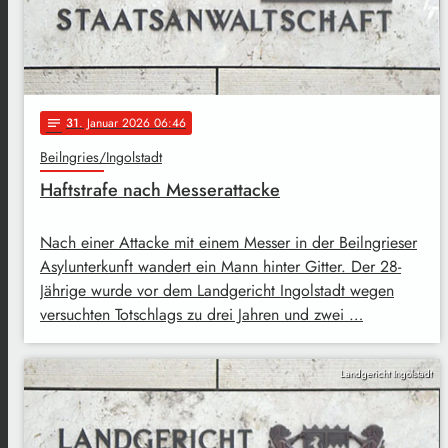
31
. Januar 2026 06:46
notes
Beilngries/Ingolstadt
Haftstrafe nach Messerattacke
Nach einer Attacke mit einem Messer in der Beilngrieser
Asylunterkunft wandert ein Mann hinter Gitter. Der 28-
Jährige wurde vor dem Landgericht Ingolstadt wegen
versuchten Totschlags zu drei Jahren und zwei …
Landgericht Ingolstadt