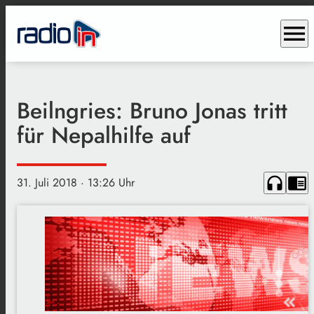
menu
Beilngries: Bruno Jonas tritt
für Nepalhilfe auf
headphones
chrome_reader_mode
31. Juli 2018
· 13:26 Uhr