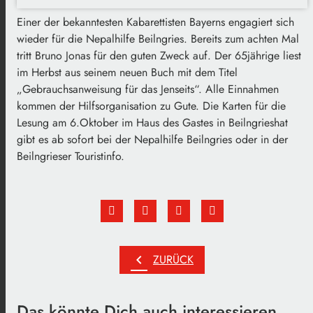
Einer der bekanntesten Kabarettisten Bayerns engagiert sich
wieder für die Nepalhilfe Beilngries. Bereits zum achten Mal
tritt Bruno Jonas für den guten Zweck auf. Der 65jährige liest
im Herbst aus seinem neuen Buch mit dem Titel
„Gebrauchsanweisung für das Jenseits“. Alle Einnahmen
kommen der Hilfsorganisation zu Gute. Die Karten für die
Lesung am 6.Oktober im Haus des Gastes in Beilngrieshat
gibt es ab sofort bei der Nepalhilfe Beilngries oder in der
Beilngrieser Touristinfo.
chevron_left
ZURÜCK
Das könnte Dich auch interessieren