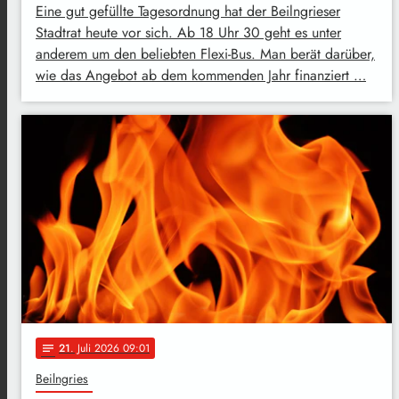
Eine gut gefüllte Tagesordnung hat der Beilngrieser
Stadtrat heute vor sich. Ab 18 Uhr 30 geht es unter
anderem um den beliebten Flexi-Bus. Man berät darüber,
wie das Angebot ab dem kommenden Jahr finanziert …
21
. Juli 2026 09:01
notes
Beilngries