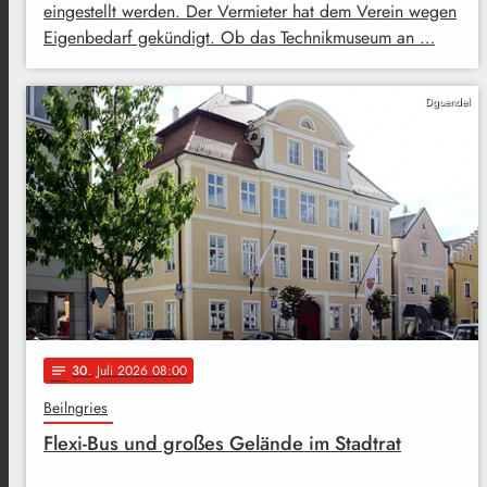
eingestellt werden. Der Vermieter hat dem Verein wegen
Eigenbedarf gekündigt. Ob das Technikmuseum an …
Dguendel
30
. Juli 2026 08:00
notes
Beilngries
Flexi-Bus und großes Gelände im Stadtrat