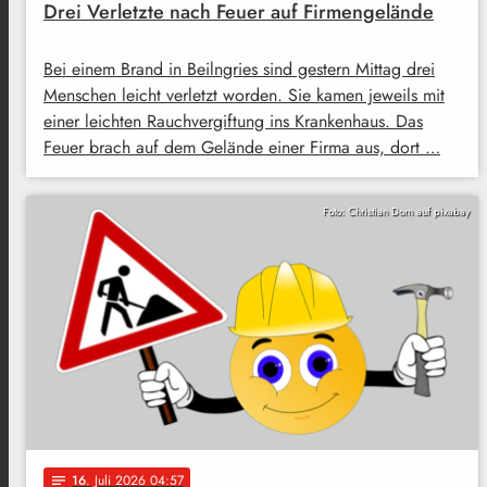
Drei Verletzte nach Feuer auf Firmengelände
Bei einem Brand in Beilngries sind gestern Mittag drei
Menschen leicht verletzt worden. Sie kamen jeweils mit
einer leichten Rauchvergiftung ins Krankenhaus. Das
Feuer brach auf dem Gelände einer Firma aus, dort …
Foto: Christian Dorn auf pixabay
16
. Juli 2026 04:57
notes