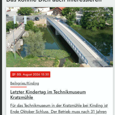
Campingplatz Kratzmühle
05
. August 2026 15:30
notes
Beilngries/Kinding
Letzter Kindertag im Technikmuseum
Kratzmühle
Für das Technikmuseum in der Kratzmühle bei Kinding ist
Ende Oktober Schluss. Der Betrieb muss nach 31 Jahren