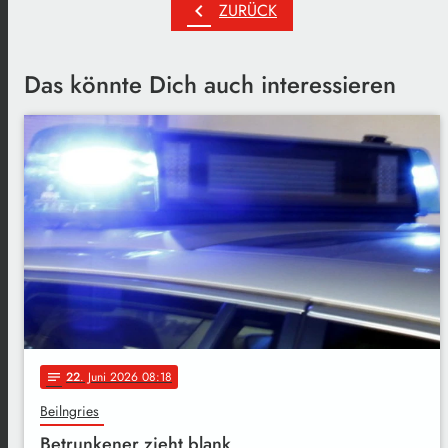
chevron_left
ZURÜCK
Das könnte Dich auch interessieren
22
. Juni 2026 08:18
notes
Beilngries
Betrunkener zieht blank