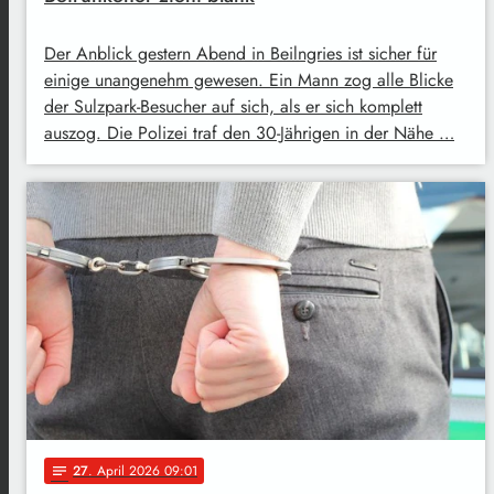
Der Anblick gestern Abend in Beilngries ist sicher für
einige unangenehm gewesen. Ein Mann zog alle Blicke
der Sulzpark-Besucher auf sich, als er sich komplett
auszog. Die Polizei traf den 30-Jährigen in der Nähe …
27
. April 2026 09:01
notes