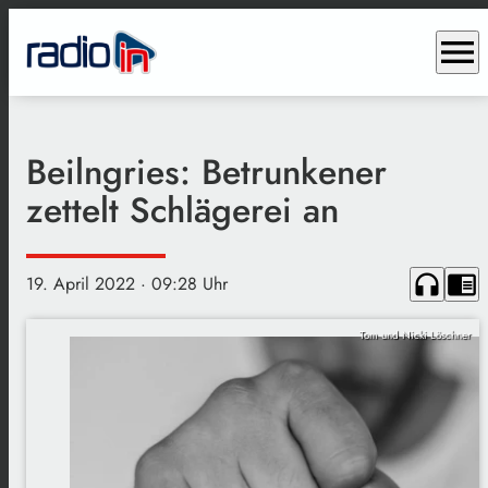
menu
Beilngries: Betrunkener
zettelt Schlägerei an
headphones
chrome_reader_mode
19. April 2022
· 09:28 Uhr
Tom und Nicki Löschner