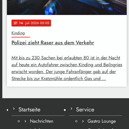
14
. Juli 2026 05:05
notes
Kinding
Polizei zieht Raser aus dem Verkehr
Mit bis zu 230 Sachen bei erlaubten 80 ist in der Nacht
auf heute ein Autofahrer zwischen Kinding und Beilngries
erwischt worden. Der junge Fahranfänger gab auf der
Strecke bis zur Kratzmühle ordentlich Gas und …
Startseite
Service
Nachrichten
Gastro Lounge