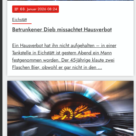
03
. Januar 2026 08:24
notes
Eichstätt
Betrunkener Dieb missachtet Hausverbot
Ein Hausverbot hat ihn nicht aufgehalten – in einer
Tankstelle in Eichstätt ist gestern Abend ein Mann
festgenommen worden. Der 45-Jährige klaute zwei
Flaschen Bier, obwohl er gar nicht in den …