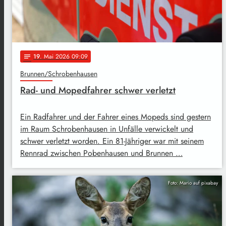
19
. Mai 2026 09:09
notes
Brunnen/Schrobenhausen
Rad- und Mopedfahrer schwer verletzt
Ein Radfahrer und der Fahrer eines Mopeds sind gestern
im Raum Schrobenhausen in Unfälle verwickelt und
schwer verletzt worden. Ein 81-Jähriger war mit seinem
Rennrad zwischen Pobenhausen und Brunnen …
Foto: Mario auf pixabay