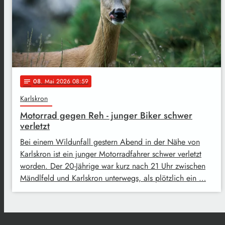
08
. Mai 2026 08:59
notes
Karlskron
Motorrad gegen Reh - junger Biker schwer
verletzt
Bei einem Wildunfall gestern Abend in der Nähe von
Karlskron ist ein junger Motorradfahrer schwer verletzt
worden. Der 20-Jährige war kurz nach 21 Uhr zwischen
Mändlfeld und Karlskron unterwegs, als plötzlich ein …