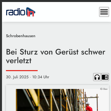
menu
Schrobenhausen
Bei Sturz von Gerüst schwer
verletzt
headphones
chrome_reader_mode
30. Juli 2025
· 10:34 Uhr
IG Bau