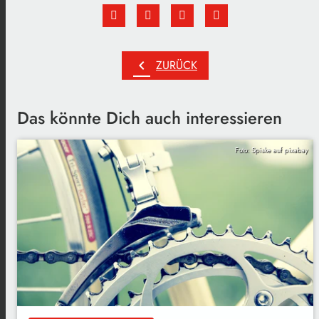
chevron_left
ZURÜCK
Das könnte Dich auch interessieren
Foto: Spiske auf pixabay