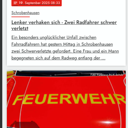
19
. September 2025 08:33
notes
Schrobenhausen
Lenker verhaken sich - Zwei Radfahrer schwer
verletzt
Ein besonders unglücklicher Unfall zwischen
Fahrradfahrern hat gestern Mittag in Schrobenhausen
zwei Schwerverletzte gefordert. Eine Frau und ein Mann
begegneten sich auf dem Radweg entlang der …
Foto: Funkhaus IN/K.Schulz