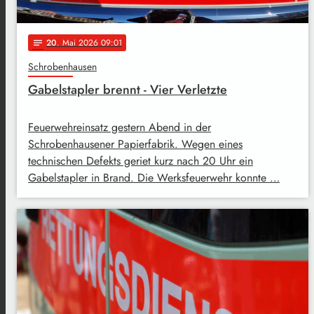
20
. Mai 2026 09:01
notes
Schrobenhausen
Gabelstapler brennt - Vier Verletzte
Feuerwehreinsatz gestern Abend in der
Schrobenhausener Papierfabrik. Wegen eines
technischen Defekts geriet kurz nach 20 Uhr ein
Gabelstapler in Brand. Die Werksfeuerwehr konnte …