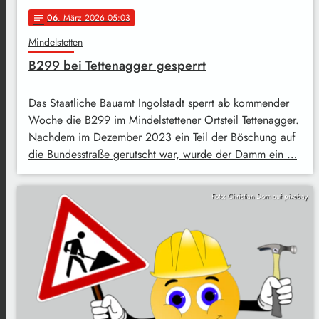
06
. März 2026 05:03
notes
Mindelstetten
B299 bei Tettenagger gesperrt
Das Staatliche Bauamt Ingolstadt sperrt ab kommender
Woche die B299 im Mindelstettener Ortsteil Tettenagger.
Nachdem im Dezember 2023 ein Teil der Böschung auf
die Bundesstraße gerutscht war, wurde der Damm ein …
Foto: Christian Dorn auf pixabay