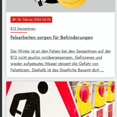
16
. Februar 2026 05:03
notes
B13 Serpentinen
Felsarbeiten sorgen für Behinderungen
Der Winter ist an den Felsen bei den Serpentinen auf der
B13 nicht spurlos vorübergegangen. Gefrorenes und
wieder aufgetautes Wasser steigert die Gefahr von
Felsstürzen. Deshalb ist das Staatliche Bauamt dort …
istockphoto_Xyno