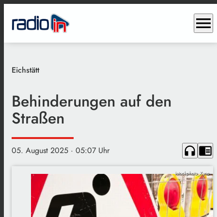
menu
Eichstätt
Behinderungen auf den
Straßen
headphones
chrome_reader_mode
05. August 2025
· 05:07 Uhr
istockphoto_Xyno