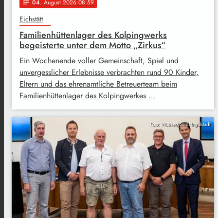
04
. August 2026 08:59
notes
Eichstätt
Familienhüttenlager des Kolpingwerks
begeisterte unter dem Motto „Zirkus“
Ein Wochenende voller Gemeinschaft, Spiel und
unvergesslicher Erlebnisse verbrachten rund 90 Kinder,
Eltern und das ehrenamtliche Betreuerteam beim
Familienhüttenlager des Kolpingwerkes …
Foto: Wobker/ Stadt Ingolstadt