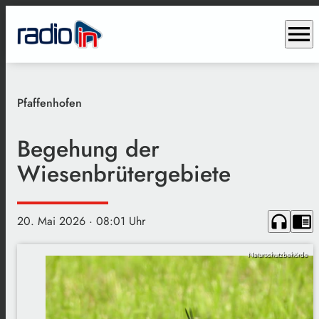
menu
Pfaffenhofen
Begehung der
Wiesenbrütergebiete
headphones
chrome_reader_mode
20. Mai 2026
· 08:01 Uhr
Naturschutzbehörde