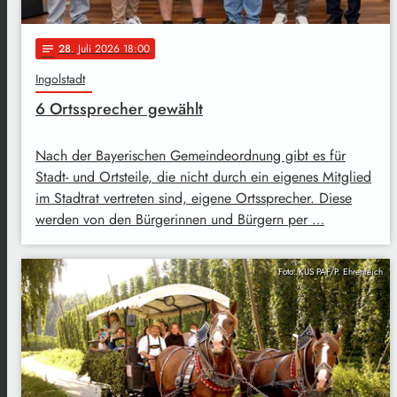
28
. Juli 2026 18:00
notes
Ingolstadt
6 Ortssprecher gewählt
Nach der Bayerischen Gemeindeordnung gibt es für
Stadt- und Ortsteile, die nicht durch ein eigenes Mitglied
im Stadtrat vertreten sind, eigene Ortssprecher. Diese
werden von den Bürgerinnen und Bürgern per …
Foto: KUS PAF/P. Ehrenreich