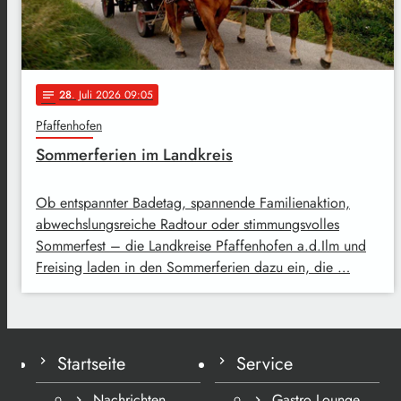
28
. Juli 2026 09:05
notes
Pfaffenhofen
Sommerferien im Landkreis
Ob entspannter Badetag, spannende Familienaktion,
abwechslungsreiche Radtour oder stimmungsvolles
Sommerfest – die Landkreise Pfaffenhofen a.d.Ilm und
Freising laden in den Sommerferien dazu ein, die …
Startseite
Service
Nachrichten
Gastro Lounge