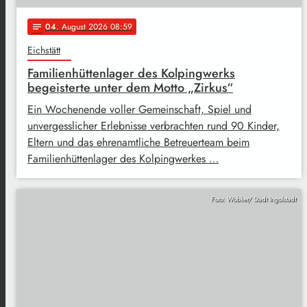
04
. August 2026 08:59
notes
Eichstätt
Familienhüttenlager des Kolpingwerks
begeisterte unter dem Motto „Zirkus“
Ein Wochenende voller Gemeinschaft, Spiel und
unvergesslicher Erlebnisse verbrachten rund 90 Kinder,
Eltern und das ehrenamtliche Betreuerteam beim
Familienhüttenlager des Kolpingwerkes …
Foto: Wobker/ Stadt Ingolstadt