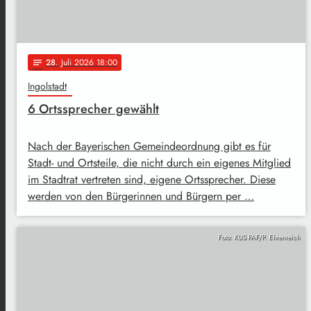
28
. Juli 2026 18:00
notes
Ingolstadt
6 Ortssprecher gewählt
Nach der Bayerischen Gemeindeordnung gibt es für
Stadt- und Ortsteile, die nicht durch ein eigenes Mitglied
im Stadtrat vertreten sind, eigene Ortssprecher. Diese
werden von den Bürgerinnen und Bürgern per …
Foto: KUS PAF/P. Ehrenreich