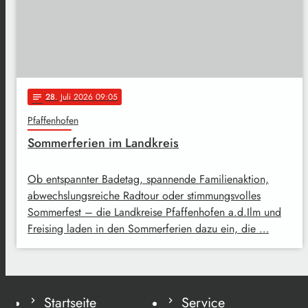
28
. Juli 2026 09:05
notes
Pfaffenhofen
Sommerferien im Landkreis
Ob entspannter Badetag, spannende Familienaktion,
abwechslungsreiche Radtour oder stimmungsvolles
Sommerfest – die Landkreise Pfaffenhofen a.d.Ilm und
Freising laden in den Sommerferien dazu ein, die …
Startseite
Service