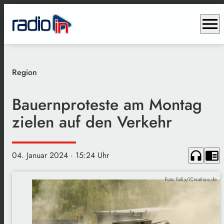
menu
Region
Bauernproteste am Montag
zielen auf den Verkehr
headphones
chrome_reader_mode
04. Januar 2024
· 15:24 Uhr
Foto: fotlia/iCreations.de