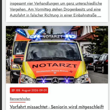
insgesamt vier Verhandlungen um ganz unterschiedliche
Vergehen. Am Vormittag stehen Drogenbesitz und eine
Autofahrt in falscher Richtung in einer Einbahnstraße …
Symbolbild
05
. August 2026 09:01
notes
Rennertshofen
Vorfahrt missachtet - Seniorin wird mitgeschleift