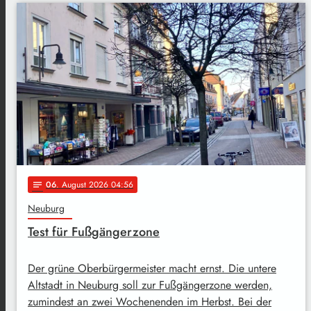
06
. August 2026 04:56
notes
Neuburg
Test für Fußgängerzone
Der grüne Oberbürgermeister macht ernst. Die untere
Altstadt in Neuburg soll zur Fußgängerzone werden,
zumindest an zwei Wochenenden im Herbst. Bei der