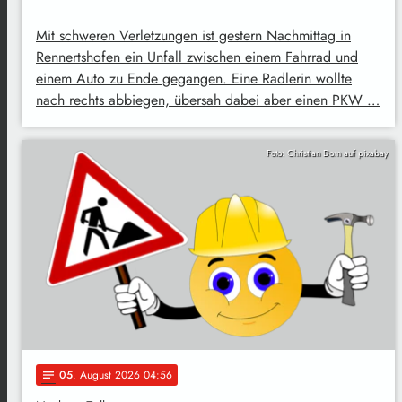
Mit schweren Verletzungen ist gestern Nachmittag in
Rennertshofen ein Unfall zwischen einem Fahrrad und
einem Auto zu Ende gegangen. Eine Radlerin wollte
nach rechts abbiegen, übersah dabei aber einen PKW …
Foto: Christian Dorn auf pixabay
05
. August 2026 04:56
notes