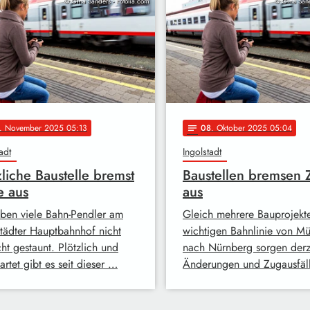
© Gina Sanders - Fotolia.com
© Gina Sand
. November 2025 05:13
08
. Oktober 2025 05:04
notes
adt
Ingolstadt
zliche Baustelle bremst
Baustellen bremsen
e aus
aus
ben viele Bahn-Pendler am
Gleich mehrere Bauprojekte
städter Hauptbahnhof nicht
wichtigen Bahnlinie von M
ht gestaunt. Plötzlich und
nach Nürnberg sorgen derze
rtet gibt es seit dieser …
Änderungen und Zugausfäll