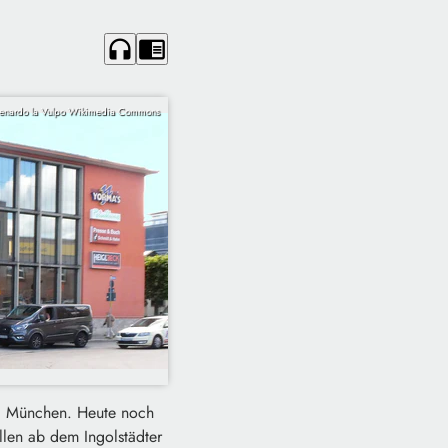
headphones
chrome_reader_mode
enardo la Vulpo Wikimedia Commons
nd München. Heute noch
en ab dem Ingolstädter