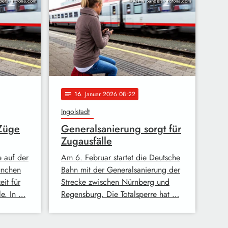
ers - Fotolia.com
© Gina Sanders - Fotolia.com
16
. Januar 2026 08:22
notes
Ingolstadt
 Züge
Generalsanierung sorgt für
Zugausfälle
 auf der
Am 6. Februar startet die Deutsche
ünchen
Bahn mit der Generalsanierung der
it für
Strecke zwischen Nürnberg und
e. In …
Regensburg. Die Totalsperre hat …