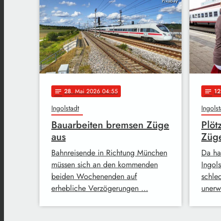
Pixabay
28
. Mai 2026 04:55
12
notes
notes
Ingolstadt
Ingolst
Bauarbeiten bremsen Züge
Plöt
aus
Züg
Bahnreisende in Richtung München
Da ha
müssen sich an den kommenden
Ingol
beiden Wochenenden auf
schlec
erhebliche Verzögerungen …
unerwa