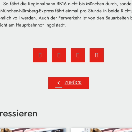
 So fährt die Regionalbahn RB16 nicht bis München durch, sondern
 München-Nürnberg-Express fährt einmal pro Stunde in beide Richt
mlich voll werden. Auch der Fernverkehr ist von den Bauarbeiten b
icht am Hauptbahnhof Ingolstadt.
chevron_left
ZURÜCK
ressieren