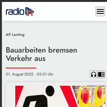
menu
A9 Lenting
Bauarbeiten bremsen
Verkehr aus
headphones
chrome_reader_mode
01. August 2025
· 05:01 Uhr
istockphoto_Xyno