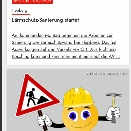
03
. Juni 2026 04:59
notes
Hepberg
Lärmschutz-Sanierung startet
Am kommenden Montag beginnen die Arbeiten zur
Sanierung der Lärmschutzwand bei Hepberg. Das hat
Auswirkungen auf den Verkehr vor Ort. Aus Richtung
Kösching kommend kann man nicht mehr auf die A9 …
Foto: Christian Dorn auf pixabay