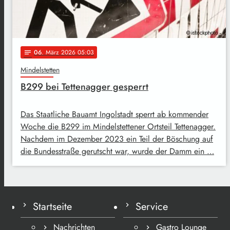
06
. März 2026 05:03
notes
Mindelstetten
B299 bei Tettenagger gesperrt
Das Staatliche Bauamt Ingolstadt sperrt ab kommender
Woche die B299 im Mindelstettener Ortsteil Tettenagger.
Nachdem im Dezember 2023 ein Teil der Böschung auf
die Bundesstraße gerutscht war, wurde der Damm ein …
Startseite
Service
Nachrichten
Gastro Lounge