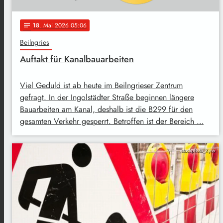
18
. Mai 2026 05:06
notes
Beilngries
Auftakt für Kanalbauarbeiten
Viel Geduld ist ab heute im Beilngrieser Zentrum
gefragt. In der Ingolstädter Straße beginnen längere
Bauarbeiten am Kanal, deshalb ist die B299 für den
gesamten Verkehr gesperrt. Betroffen ist der Bereich …
istockphoto_Xyno