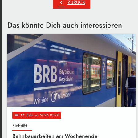
chevron_left
ZURÜCK
Das könnte Dich auch interessieren
BRB
17
. Februar 2026 05:01
notes
Eichstätt
Bahnbauarbeiten am Wochenende