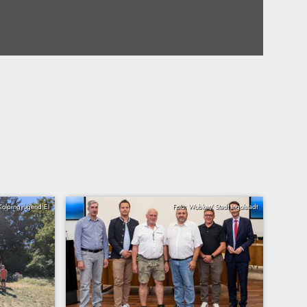
 Kolpingjugend EI
Foto: Wobker/ Stadt Ingolstadt