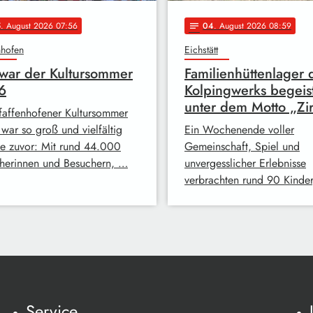
5
. August 2026 07:56
04
. August 2026 08:59
notes
nhofen
Eichstätt
war der Kultursommer
Familienhüttenlager 
6
Kolpingwerks begeis
unter dem Motto „Zi
faffenhofener Kultursommer
war so groß und vielfältig
Ein Wochenende voller
ie zuvor: Mit rund 44.000
Gemeinschaft, Spiel und
herinnen und Besuchern, …
unvergesslicher Erlebnisse
verbrachten rund 90 Kinde
Service