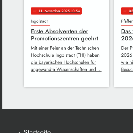
11
. November 2025 10:54
0
notes
notes
Ingolstadt
Pfaffe
Erste Absolventen der
Das 
Promotionszentren geehrt
202
Mit einer Feier an der Technischen
Der P
Hochschule Ingolstadt (THI) haben
2026 
die bayerischen Hochschulen für
wie n
angewandte Wissenschaften und …
Besuc
Startseite