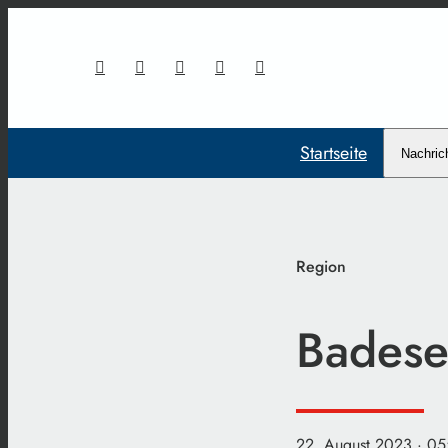
Startseite
Nachric
Region
Badese
22. August 2023
· 05