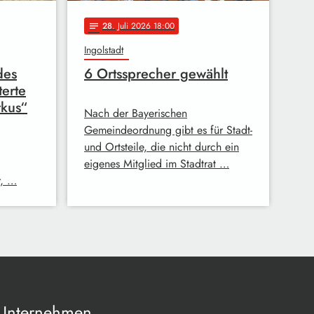
28
. Juli 2026 18:00
notes
Ingolstadt
des
6 Ortssprecher gewählt
terte
rkus“
Nach der Bayerischen
Gemeindeordnung gibt es für Stadt-
und Ortsteile, die nicht durch ein
eigenes Mitglied im Stadtrat …
r, …
Unternehmen