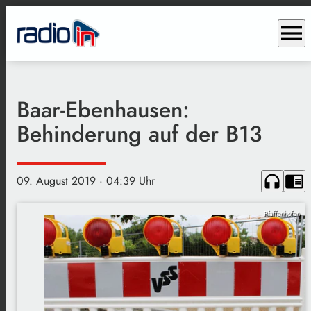
menu
Baar-Ebenhausen:
Behinderung auf der B13
headphones
chrome_reader_mode
09. August 2019
· 04:39 Uhr
Pfaffenhofen