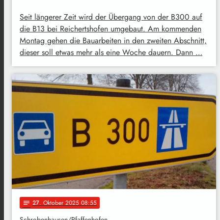
Seit längerer Zeit wird der Übergang von der B300 auf
die B13 bei Reichertshofen umgebaut. Am kommenden
Montag gehen die Bauarbeiten in den zweiten Abschnitt,
dieser soll etwas mehr als eine Woche dauern. Dann …
27
. Oktober 2025 08:55
notes
Schrobenhausen/Pfaffenhofen