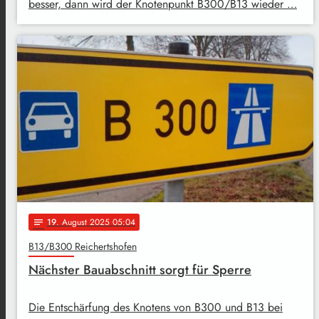
besser, dann wird der Knotenpunkt B300/B13 wieder …
19
. August 2025 05:04
notes
B13/B300 Reichertshofen
Nächster Bauabschnitt sorgt für Sperre
Die Entschärfung des Knotens von B300 und B13 bei