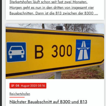
Starkertshofen läuft schon seit fast zwei Monaten.
Morgen geht es nun in den dritten von insgesamt vier
Bauabschnitten. Dann ist die B13 zwischen der B300 …
08
. August 2025 05:16
notes
Reichertshofen
Nächster Bauabschnitt auf B300 und B13