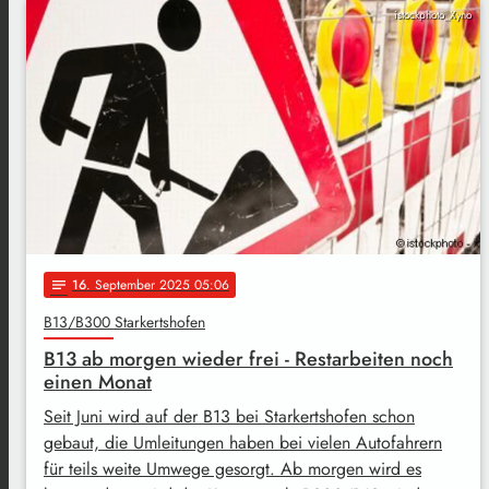
istockphoto_Xyno
16
. September 2025 05:06
notes
B13/B300 Starkertshofen
B13 ab morgen wieder frei - Restarbeiten noch
einen Monat
Seit Juni wird auf der B13 bei Starkertshofen schon
gebaut, die Umleitungen haben bei vielen Autofahrern
für teils weite Umwege gesorgt. Ab morgen wird es