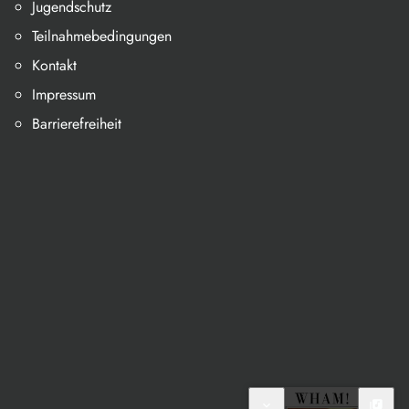
Jugendschutz
Teilnahmebedingungen
Kontakt
Impressum
Barrierefreiheit
expand_more
library_music