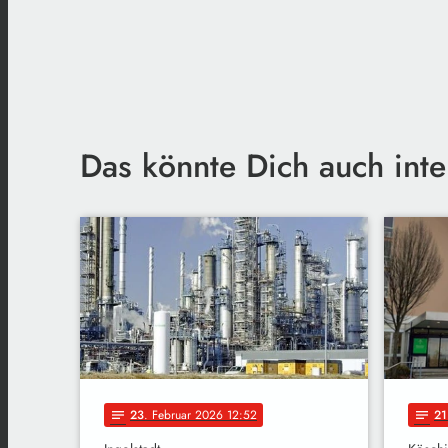
Das könnte Dich auch inte
23
. Februar 2026 12:52
21
notes
notes