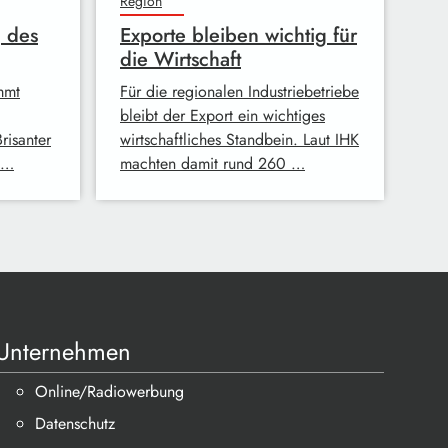
Region
 des
Exporte bleiben wichtig für
die Wirtschaft
mmt
Für die regionalen Industriebetriebe
bleibt der Export ein wichtiges
risanter
wirtschaftliches Standbein. Laut IHK
 …
machten damit rund 260 …
Unternehmen
Online/Radiowerbung
Datenschutz