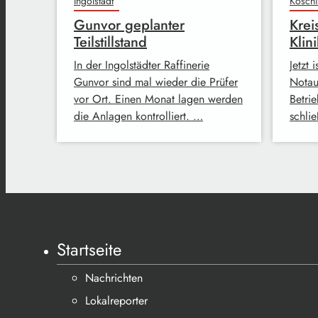
Ingolstadt
Kösch
Gunvor geplanter
Krei
Teilstillstand
Klini
In der Ingolstädter Raffinerie
Jetzt 
Gunvor sind mal wieder die Prüfer
Notau
vor Ort. Einen Monat lagen werden
Betrie
die Anlagen kontrolliert. …
schli
Startseite
Nachrichten
Lokalreporter