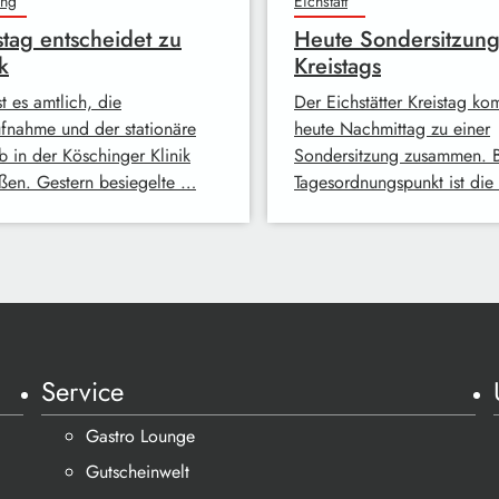
ing
Eichstätt
stag entscheidet zu
Heute Sondersitzung
k
Kreistags
ist es amtlich, die
Der Eichstätter Kreistag ko
fnahme und der stationäre
heute Nachmittag zu einer
b in der Köschinger Klinik
Sondersitzung zusammen. B
eßen. Gestern besiegelte …
Tagesordnungspunkt ist die
Service
Gastro Lounge
Gutscheinwelt