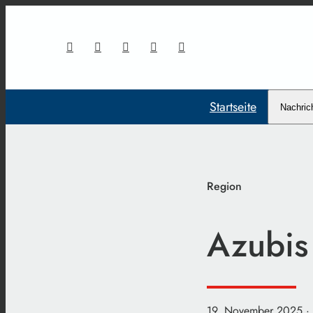
Startseite
Nachric
Region
Azubis 
19. November 2025
·